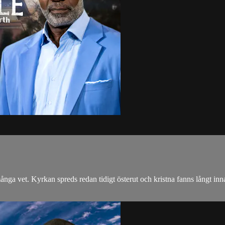
nga vet. Kyrkan spreds redan tidigt österut och kristna fanns långt in