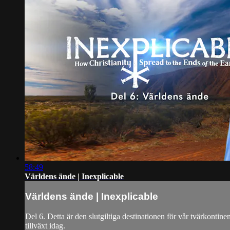
58:49
Världens ände | Inexplicable
Världens ände | Inexplicable
Del 6. Detta är den slutgiltiga destinationen för vår tvärkontin
tillväxt idag.