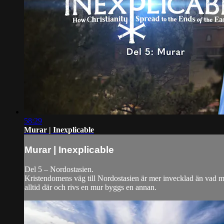
58:29
Murar | Inexplicable
Murar | Inexplicable
Del 5 – Nordostasien.
Kristendomens väg till Nordostasien är mer invecklad än vad må
alltid där och rivs en mur byggs en annan.