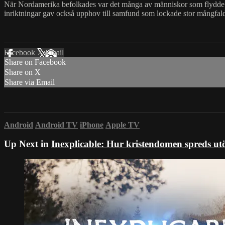
När Nordamerika befolkades var det många av människor som flydde re
inriktningar gav också upphov till samfund som lockade stor mångfald 
Facebook
X
Email
Share on Facebook
Share on X
Share via Email
Android
Android TV
iPhone
Apple TV
Up Next in
Inexplicable: Hur kristendomen spreds ut