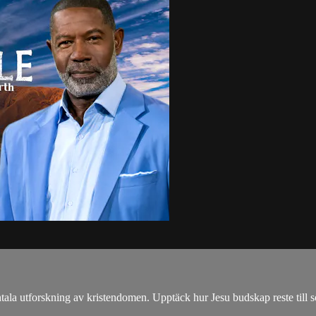
entala utforskning av kristendomen. Upptäck hur Jesu budskap reste till s