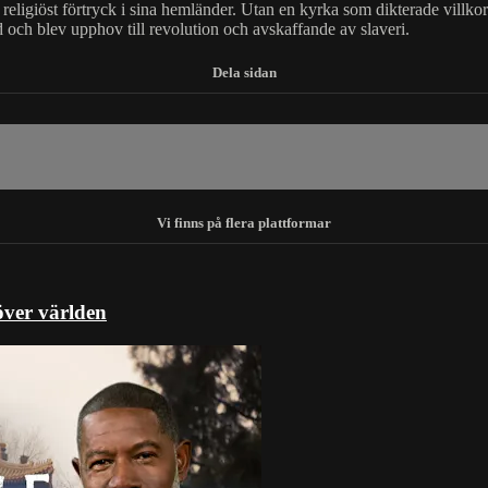
ligiöst förtryck i sina hemländer. Utan en kyrka som dikterade villko
och blev upphov till revolution och avskaffande av slaveri.
över världen