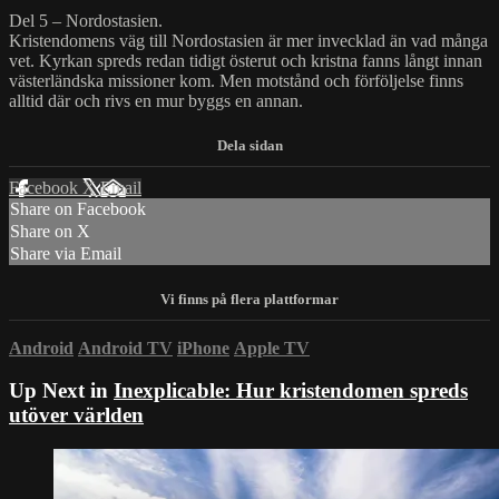
Del 5 – Nordostasien.
Kristendomens väg till Nordostasien är mer invecklad än vad många
vet. Kyrkan spreds redan tidigt österut och kristna fanns långt innan
västerländska missioner kom. Men motstånd och förföljelse finns
alltid där och rivs en mur byggs en annan.
Facebook
X
Email
Share on Facebook
Share on X
Share via Email
Android
Android TV
iPhone
Apple TV
Up Next in
Inexplicable: Hur kristendomen spreds
utöver världen