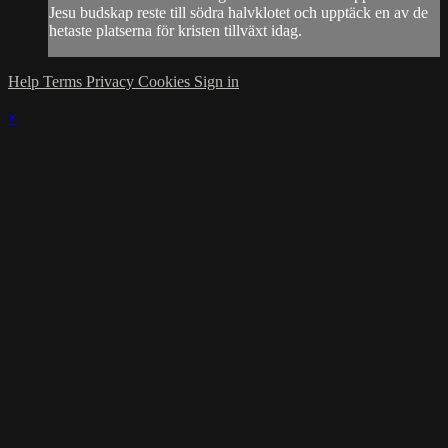
Jesu budskap reste till södra halvklotet och upptäck en av de
hetaste platserna för kristen tillväxt idag.
Help
Terms
Privacy
Cookies
Sign in
×