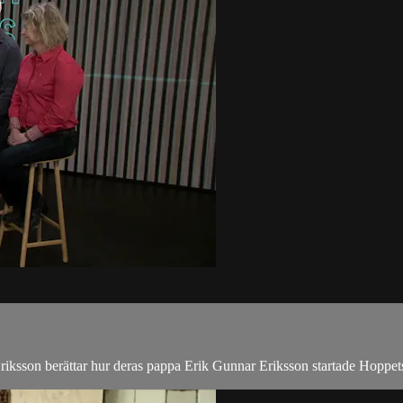
iksson berättar hur deras pappa Erik Gunnar Eriksson startade Hoppet