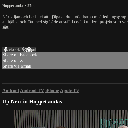
Hoppet andas
• 27m
När viljan och beslutet att hjälpa andra i nöd hamnar på ledningsgrupp
att hjälpa och fått med sig både anställda och kunder i projekt som ver
sätt.
Facebook
X
Email
Share on Facebook
Share on X
Share via Email
Android
Android TV
iPhone
Apple TV
Up Next in
Hoppet andas