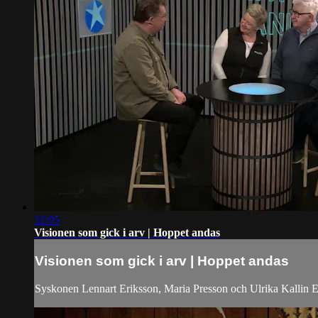
32:05
Visionen som gick i arv | Hoppet andas
Visionen som gick i arv | Hoppet andas
Syskonen Lennart Eriksson, Maria Presson och Ulrika Kallin Er