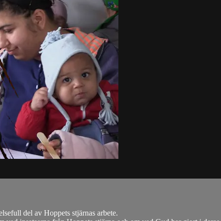
lsefull del av Hoppets stjärnas arbete.