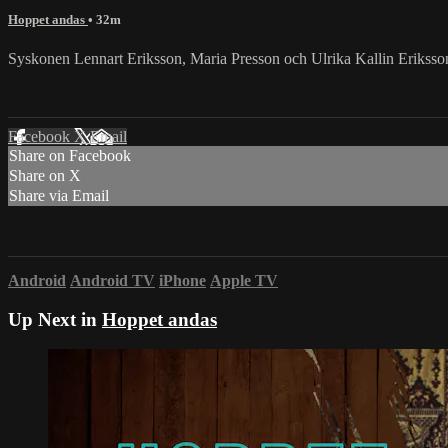
Hoppet andas
• 32m
Syskonen Lennart Eriksson, Maria Presson och Ulrika Kallin Eriksson
Facebook
X
Email
Share on Facebook
Share on X
Share via Email
Android
Android TV
iPhone
Apple TV
Up Next in
Hoppet andas