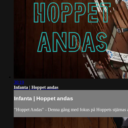
30:19
Infanta | Hoppet andas
Infanta | Hoppet andas
"Hoppet Andas" - Denna gång med fokus på Hoppets stjärnas arbet