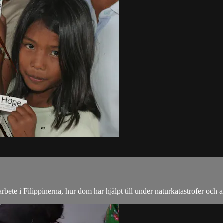
e i Filippinerna, hur dom har hjälpt till under naturkatastrofer och ar