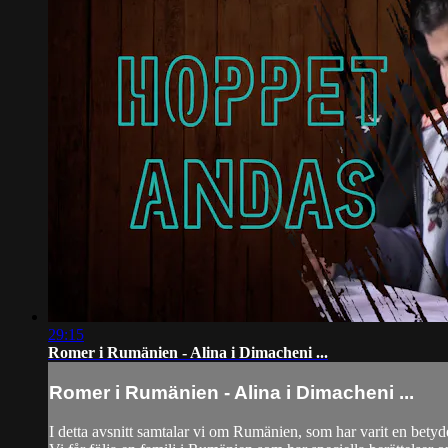
29:15
Romer i Rumänien - Alina i Dimacheni ...
Romer i Rumänien - Alina i Dimacheni ...
I detta avsnitt samtalar vi om Rumänien, som har varit en betyde