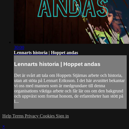
30:00
Lennarts historia | Hoppet andas
Lennarts historia | Hoppet andas
Det är svårt att tala om Hoppets Stjärnas arbete och historia,
utan att stöta på Lennart Eriksson. I det här avsnittet bekantar
vi oss med mannen som är medgrundare till denna
organisations viktiga arbete och får lär oss om den bakgrund
och uppväxt som format honom, de erfarenheter han stött på
l...
Help
Terms
Privacy
Cookies
Sign in
×