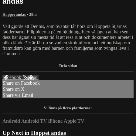
andas
Hoppet andas
• 29m
Vad gjorde att Dennis, som oväntat får höra om Hoppets Stjärnas
fadderbarn i Filippinerna på en bjudning, blev så tagen att han sen
dess har ägnat sin mesta tid åt att resa runt och dokumentera arbetet i
olika länder? Här får du se vad en skoluniform och ett budskap om
framtidstro kan göra med barnen och familjerna som tvingas leva i
slummen.
Facebook
X
Email
Share on Facebook
Share on X
Share via Email
Android
Android TV
iPhone
Apple TV
Up Next in
Hoppet andas