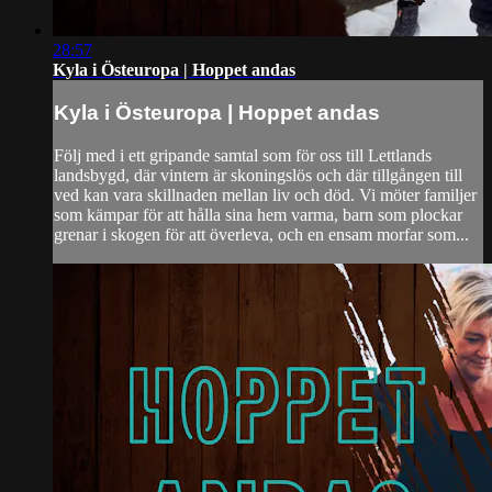
28:57
Kyla i Östeuropa | Hoppet andas
Kyla i Östeuropa | Hoppet andas
Följ med i ett gripande samtal som för oss till Lettlands
landsbygd, där vintern är skoningslös och där tillgången till
ved kan vara skillnaden mellan liv och död. Vi möter familjer
som kämpar för att hålla sina hem varma, barn som plockar
grenar i skogen för att överleva, och en ensam morfar som...