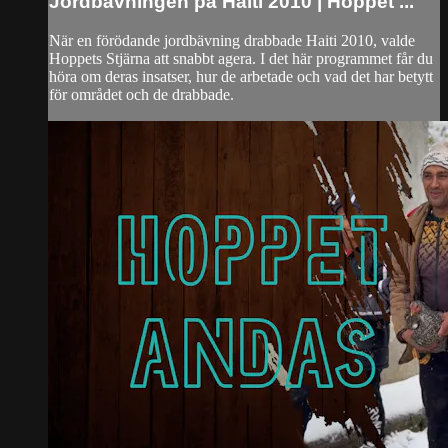
Jordbävningen på Haiti 2010 | Hoppet ...
När en förödande jordbävning drabbade Haiti 2010, valde
Hoppets Stjärna att snabbt agera. I det här programmet får du
höra om deras insatser, hur de arbetade och vad det har betytt
för området och de drabbade.