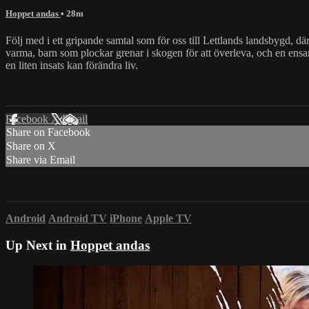
Hoppet andas
• 28m
Följ med i ett gripande samtal som för oss till Lettlands landsbygd, dä
varma, barn som plockar grenar i skogen för att överleva, och en ensa
en liten insats kan förändra liv.
Facebook
X
Email
Share on Facebook
Share on X
Share via Email
Android
Android TV
iPhone
Apple TV
Up Next in
Hoppet andas