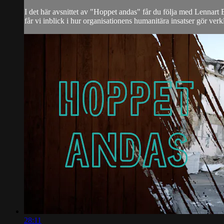
I det här avsnittet av "Hoppet andas" får du följa med Lennart
får vi inblick i hur organisationens humanitära insatser gör verklig
28:11