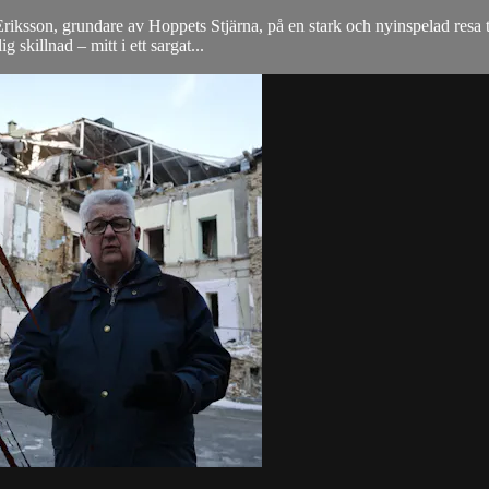
 Eriksson, grundare av Hoppets Stjärna, på en stark och nyinspelad res
 skillnad – mitt i ett sargat...