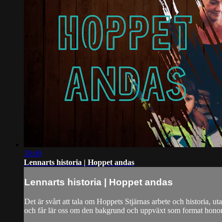
30:00
Lennarts historia | Hoppet andas
Lennarts historia | Hoppet andas
Det är svårt att tala om Hoppets Stjärnas arbete och historia, u
och får lär oss om den bakgrund och uppväxt som format honom, 