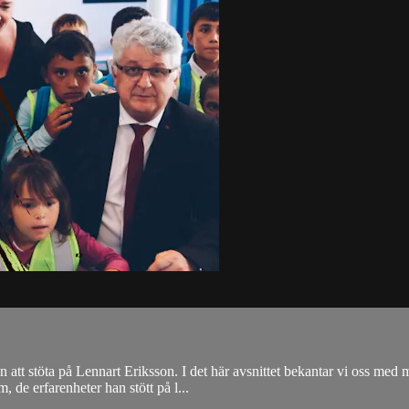
tan att stöta på Lennart Eriksson. I det här avsnittet bekantar vi oss me
de erfarenheter han stött på l...