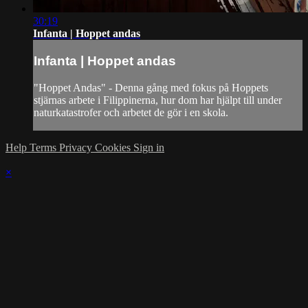
30:19
Infanta | Hoppet andas
Infanta | Hoppet andas
"Hoppet Andas" - Denna gång med fokus på Hoppets
stjärnas arbete i Filippinerna, hur dom har hjälpt till under
naturkatastrofer och arbetet de gör i en skola.
Help
Terms
Privacy
Cookies
Sign in
×