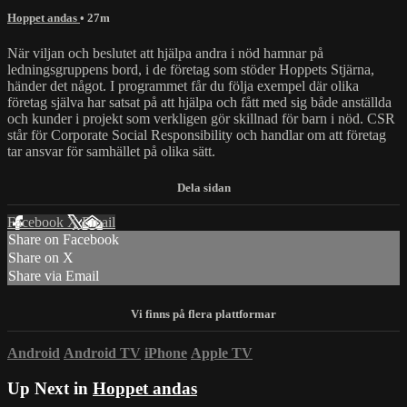
Hoppet andas
• 27m
När viljan och beslutet att hjälpa andra i nöd hamnar på
ledningsgruppens bord, i de företag som stöder Hoppets Stjärna,
händer det något. I programmet får du följa exempel där olika
företag själva har satsat på att hjälpa och fått med sig både anställda
och kunder i projekt som verkligen gör skillnad för barn i nöd. CSR
står för Corporate Social Responsibility och handlar om att företag
tar ansvar för samhället på olika sätt.
Facebook
X
Email
Share on Facebook
Share on X
Share via Email
Android
Android TV
iPhone
Apple TV
Up Next in
Hoppet andas