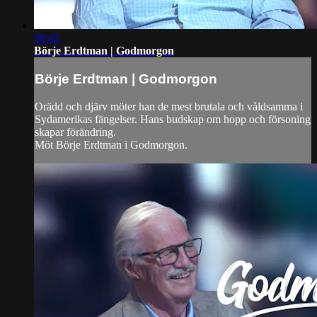
59:45
Börje Erdtman | Godmorgon
Börje Erdtman | Godmorgon
Orädd och djärv möter han de mest brutala och våldsamma i
Sydamerikas fängelser. Hans budskap om hopp och försoning
skapar förändring.
Möt Börje Erdtman i Godmorgon.