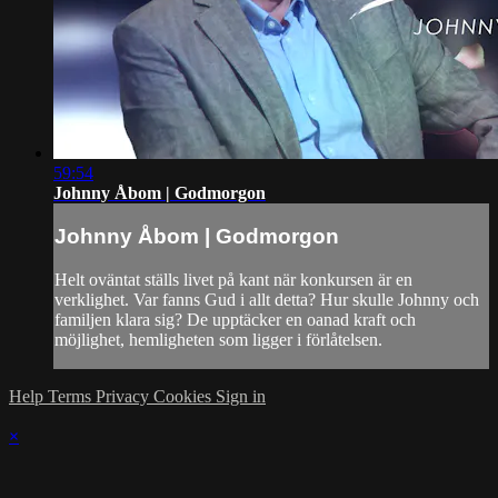
59:54
Johnny Åbom | Godmorgon
Johnny Åbom | Godmorgon
Helt oväntat ställs livet på kant när konkursen är en
verklighet. Var fanns Gud i allt detta? Hur skulle Johnny och
familjen klara sig? De upptäcker en oanad kraft och
möjlighet, hemligheten som ligger i förlåtelsen.
Help
Terms
Privacy
Cookies
Sign in
×