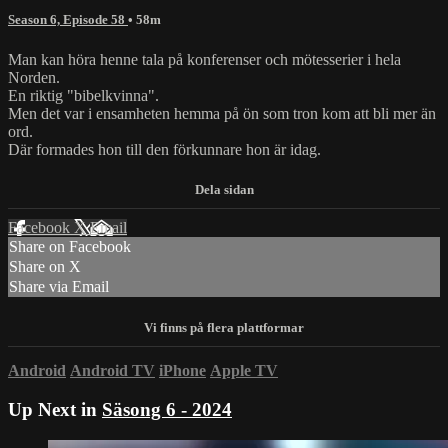
Season 6, Episode 58
• 58m
Man kan höra henne tala på konferenser och mötesserier i hela
Norden.
En riktig "bibelkvinna".
Men det var i ensamheten hemma på ön som tron kom att bli mer än
ord.
Där formades hon till den förkunnare hon är idag.
Facebook
X
Email
Share on Facebook
Share on X
Share via Email
Android
Android TV
iPhone
Apple TV
Up Next in
Säsong 6 - 2024