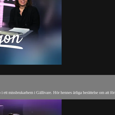
i ett missbrukarhem i Gällivare. Hör hennes ärliga berättelse om att för