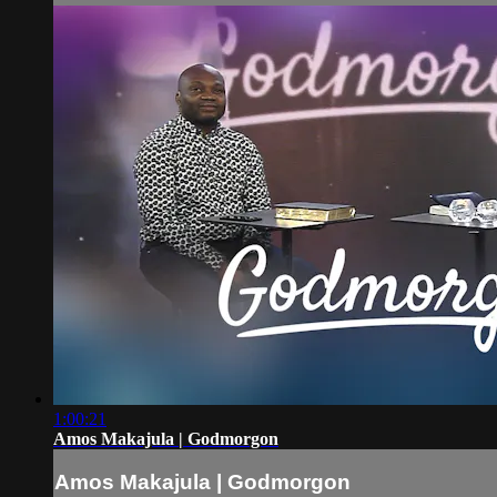
1:00:21
Amos Makajula | Godmorgon
Amos Makajula | Godmorgon