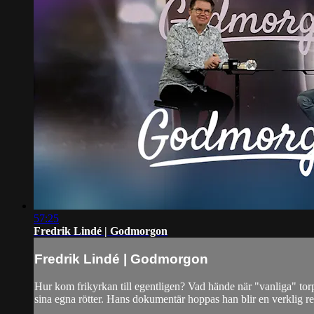
57:25
Fredrik Lindé | Godmorgon
Fredrik Lindé | Godmorgon
Hur kom frikyrkan till egentligen? Vad hände när "vanliga" torp
sina egna rötter. Hans dokumentär hoppas han blir en verklig re