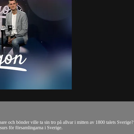
are och bönder ville ta sin tro på allvar i mitten av 1800 talets Sverig
surs för församlingarna i Sverige.