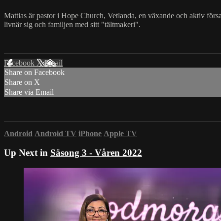
Mattias är pastor i Hope Church, Vetlanda, en växande och aktiv försam
livnär sig och familjen med sitt "tältmakeri".
Facebook
X
Email
Share on Facebook
Share on X
Share via Email
Android
Android TV
iPhone
Apple TV
Up Next in
Säsong 3 - Våren 2022