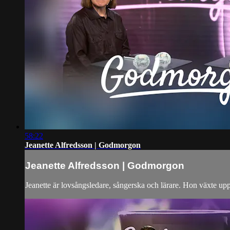
58:22
Jeanette Alfredsson | Godmorgon
Jeanette Alfredsson | Godmorgon
Jeanette är lovsångsledare, sångerska och lärare. Hon växte upp 