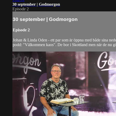
30 september | Godmorgon
Episode 2
30 september | Godmorgon
Episode 2
Johan & Linda Oden - ett par som är öppna med både sina nederl
podd: "Välkommen kaos". De bor i Skottland men när de nu gör 