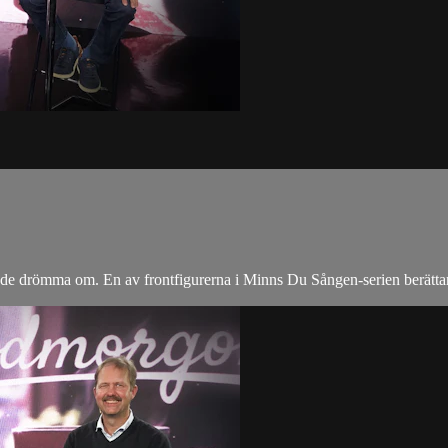
kunde drömma om. En av frontfigurerna i Minns Du Sången-serien berätt