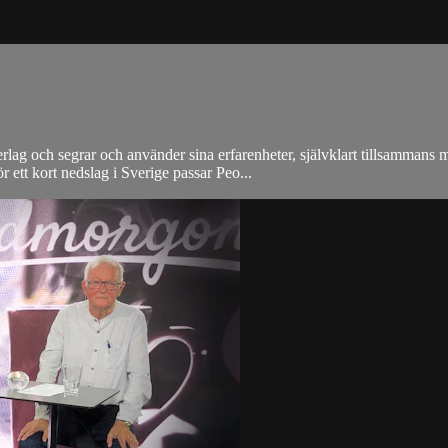
ag och segrar och använder sina erfarenheter, självklart tillsammans me
ett kort nedslag i Sverige passar Peo...