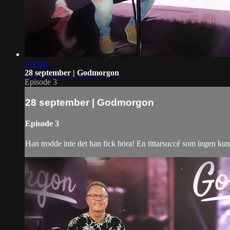
1:01:42
28 september | Godmorgon
Episode 3
28 september | Godmorgon
Episode 3
Han trodde inte det han fick höra! En tittarsuccé som ingen 