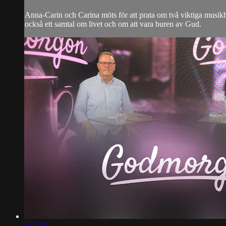
Anna-Carin och Carina möts för att prata om två viktiga mus
också ett samtal om livet och om att vara buren av Gud.
1:02:11