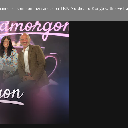
ikhändelser som kommer sändas på TBN Nordic: To Kongo with love fr