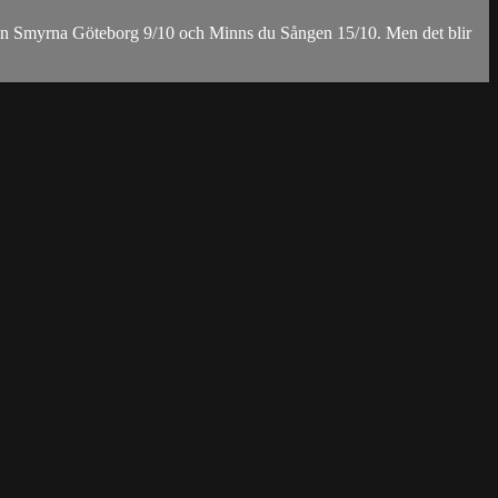
ån Smyrna Göteborg 9/10 och Minns du Sången 15/10. Men det blir