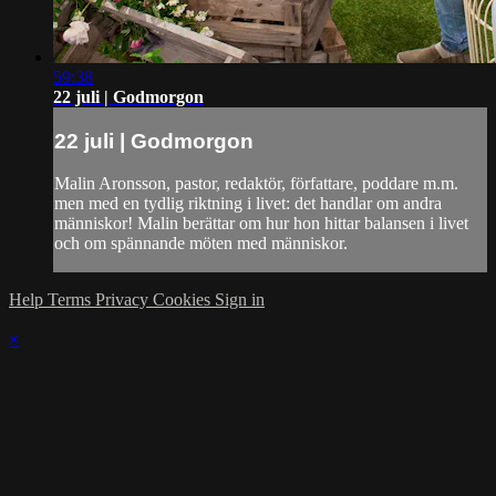
59:38
22 juli | Godmorgon
22 juli | Godmorgon
Malin Aronsson, pastor, redaktör, författare, poddare m.m.
men med en tydlig riktning i livet: det handlar om andra
människor! Malin berättar om hur hon hittar balansen i livet
och om spännande möten med människor.
Help
Terms
Privacy
Cookies
Sign in
×