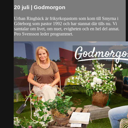
20 juli | Godmorgon
Urban Ringbäck är frikyrkopastorn som kom till Smyrna i
Göteborg som pastor 1992 och har stannat där tills nu. Vi
samtalar om livet, om nuet, evigheten och en hel del annat.
Peo Svensson leder programmet.