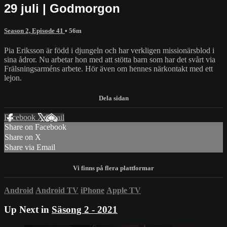
29 juli | Godmorgon
Season 2, Episode 41
• 56m
Pia Eriksson är född i djungeln och har verkligen missionärsblod i
sina ådror. Nu arbetar hon med att stötta barn som har det svårt via
Frälsningsarméns arbete. Hör även om hennes närkontakt med ett
lejon.
Facebook
X
Email
Share on Facebook
Share on X
Share via Email
Android
Android TV
iPhone
Apple TV
Up Next in
Säsong 2 - 2021