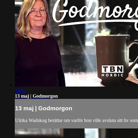
58:45
13 maj | Godmorgon
13 maj | Godmorgon
Ulrika Wadskog berättar om varför hon ville avsluta sitt liv som