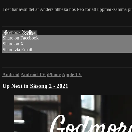
I det här avsnittet är Anders tillbaka hos Peo för att uppmärksamma p
Facebook
X
Email
Share on Facebook
Share on X
Share via Email
Android
Android TV
iPhone
Apple TV
Up Next in
Säsong 2 - 2021