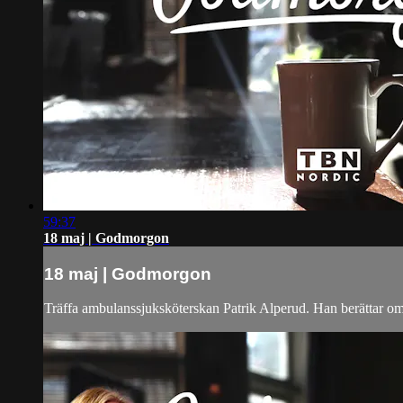
59:37
18 maj | Godmorgon
18 maj | Godmorgon
Träffa ambulanssjuksköterskan Patrik Alperud. Han berättar o