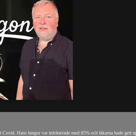
k i Covid. Hans lungor var infekterade med 85% och läkarna hade gett up