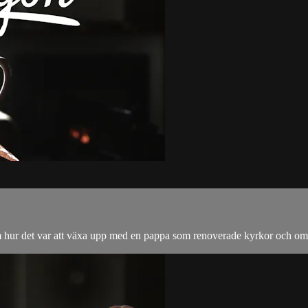
m hur det var att växa upp med en pappa som renoverade kyrkor och om