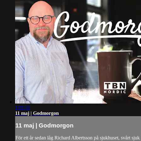
1:01:32
11 maj | Godmorgon
11 maj | Godmorgon
För ett år sedan låg Richard Albertsson på sjukhuset, svårt sju