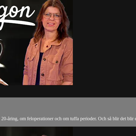
 20-åring, om feloperationer och om tuffa perioder. Och så blir det bli