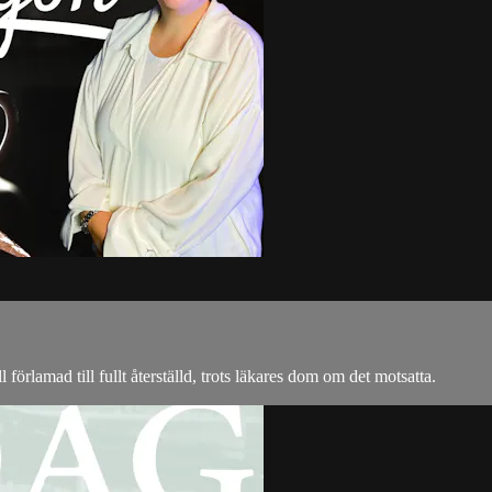
l förlamad till fullt återställd, trots läkares dom om det motsatta.