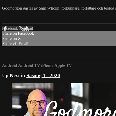
Godmorgon gästas av Sam Wholin, förkunnare, författare och teolog 
Facebook
X
Email
Share on Facebook
Share on X
Share via Email
Android
Android TV
iPhone
Apple TV
Up Next in
Säsong 1 - 2020