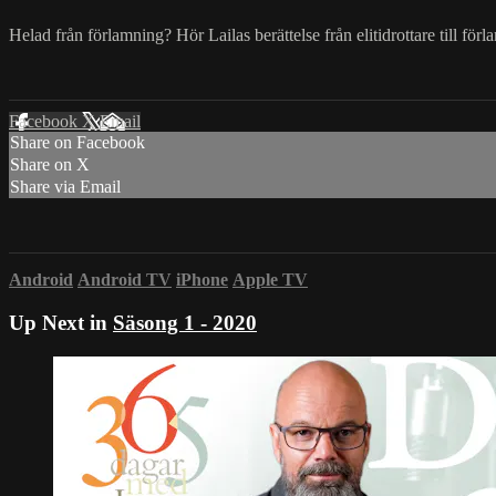
Helad från förlamning? Hör Lailas berättelse från elitidrottare till förla
Facebook
X
Email
Share on Facebook
Share on X
Share via Email
Android
Android TV
iPhone
Apple TV
Up Next in
Säsong 1 - 2020