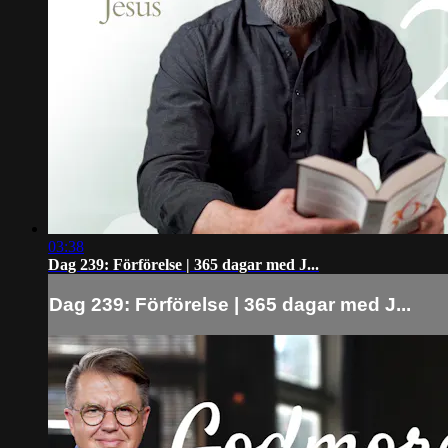
03:38
Dag 239: Förförelse | 365 dagar med J...
Dag 239: Förförelse | 365 dagar med J...