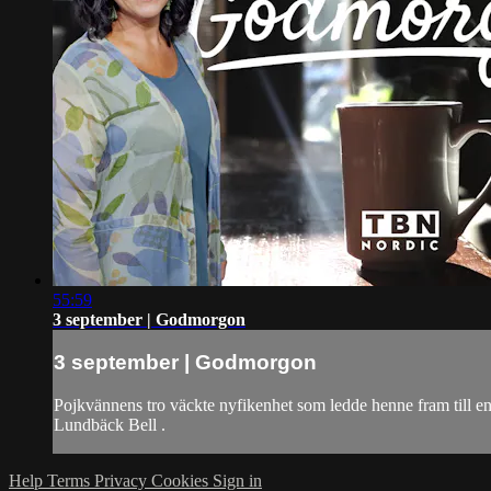
55:59
3 september | Godmorgon
3 september | Godmorgon
Pojkvännens tro väckte nyfikenhet som ledde henne fram till
Lundbäck Bell .
Help
Terms
Privacy
Cookies
Sign in