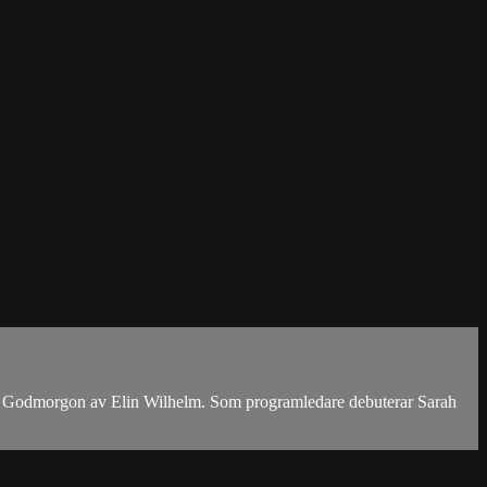
as Godmorgon av Elin Wilhelm. Som programledare debuterar Sarah