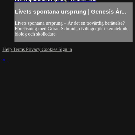
Livets spontana ursprung | Genesis År...
Livets spontana ursprung – Är det en trovärdig berättelse?
Föreläsning med Göran Schmidt, civilingenjör i kemiteknik,
biolog och skolledare.
Help
Terms
Privacy
Cookies
Sign in
×