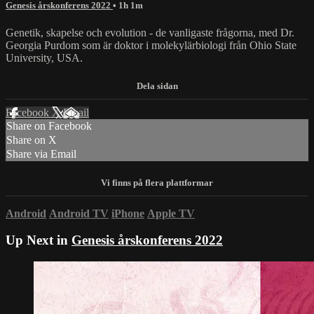
Genesis årskonferens 2022
• 1h 1m
Genetik, skapelse och evolution - de vanligaste frågorna, med Dr.
Georgia Purdom som är doktor i molekylärbiologi från Ohio State
University, USA.
Facebook
X
Email
Share on Facebook
Share on X
Share via Email
Android
Android TV
iPhone
Apple TV
Up Next in
Genesis årskonferens 2022