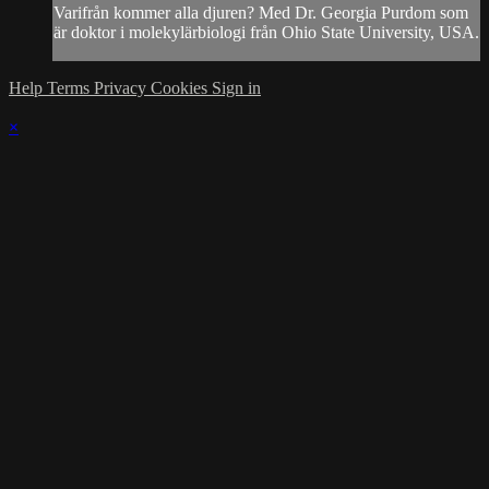
Varifrån kommer alla djuren? Med Dr. Georgia Purdom som
är doktor i molekylärbiologi från Ohio State University, USA.
Help
Terms
Privacy
Cookies
Sign in
×