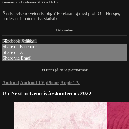
Genesis årskonferens 2022
• 1h 1m
Är skapelsetro vetenskapligt? Föreläsning med prof. Ola Hössjer,
professor i matematisk statistik.
Facebook
X
Email
Share on Facebook
Share on X
Share via Email
Android
Android TV
iPhone
Apple TV
Up Next in
Genesis årskonferens 2022