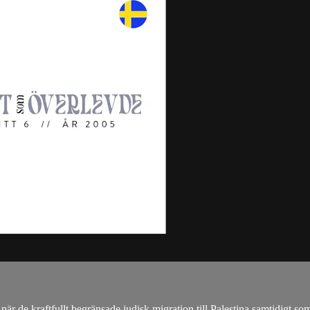
när de kraftfullt begränsade judisk migration till Palestina samtidigt so