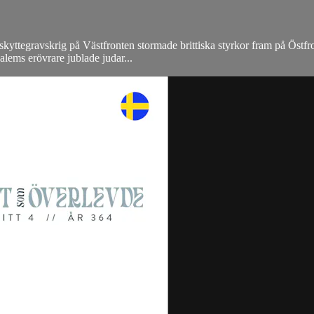
lt skyttegravskrig på Västfronten stormade brittiska styrkor fram på Östf
lems erövrare jublade judar...