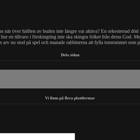
as när över hälften av buden inte längre var aktiva? En orkestrerad död o
 hur en tillvaro i förskingring inte ska skingra folket från deras Gud. M
s arv nu stod på spel och manade rabbinerna att fylla tomrummet som pr