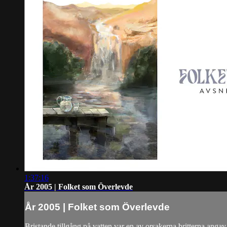
1:37:16
År 2005 | Folket som Överlevde
År 2005 | Folket som Överlevde
Bristande tillgång på vatten var en av orsakerna britterna angav 