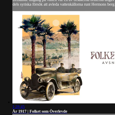
dels syriska försök att avleda vattenkällorna runt Hermons berg fö
1:28:45
År 1917 | Folket som Överlevde