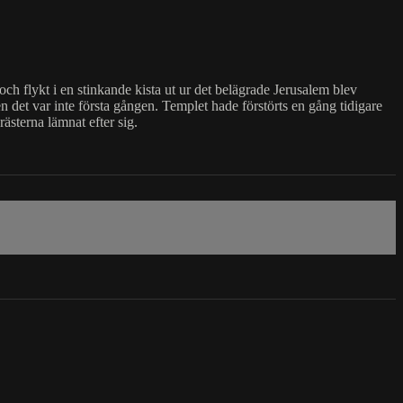
ch flykt i en stinkande kista ut ur det belägrade Jerusalem blev
en det var inte första gången. Templet hade förstörts en gång tidigare
ästerna lämnat efter sig.