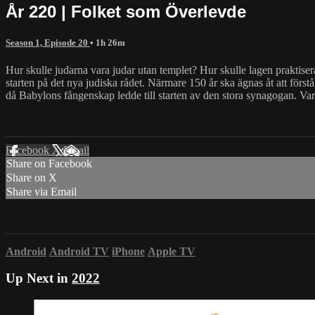
År 220 | Folket som Överlevde
Season 1, Episode 20
• 1h 26m
Hur skulle judarna vara judar utan templet? Hur skulle lagen praktiser
starten på det nya judiska rådet. Närmare 150 år ska ägnas åt att förstå
då Babylons fångenskap ledde till starten av den stora synagogan. Var
Facebook
X
Email
Share on Facebook
Share on X
Share via Email
Android
Android TV
iPhone
Apple TV
Up Next in
2022