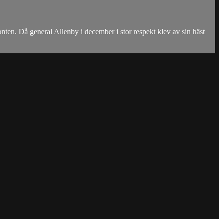
ronten. Då general Allenby i december i stor respekt klev av sin häst