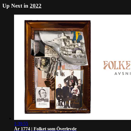
Up Next in
2022
1:39:55
År 1774 | Folket som Överlevde