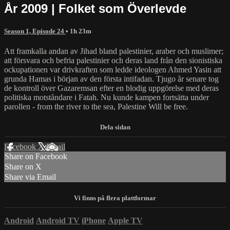
År 2009 | Folket som Överlevde
Season 1, Episode 24
• 1h 23m
Att framkalla andan av Jihad bland palestinier, araber och muslimer;
att försvara och befria palestinier och deras land från den sionistiska
ockupationen var drivkraften som ledde ideologen Ahmed Yasin att
grunda Hamas i början av den första intifadan. Tjugo år senare tog
de kontroll över Gazaremsan efter en blodig uppgörelse med deras
politiska motståndare i Fatah. Nu kunde kampen fortsätta under
parollen - from the river to the sea, Palestine Will be free.
Facebook
X
Email
Share on Facebook
Share on X
Share via Email
Android
Android TV
iPhone
Apple TV