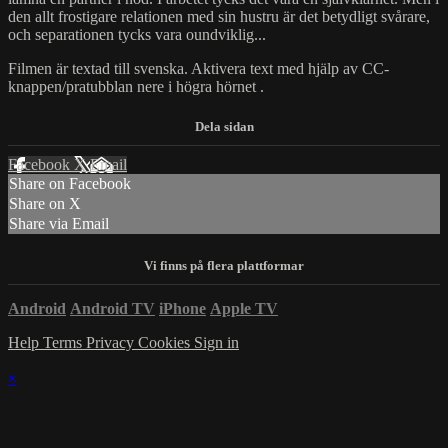
den allt frostigare relationen med sin hustru är det betydligt svårare,
och separationen tycks vara oundviklig...
Filmen är textad till svenska. Aktivera text med hjälp av CC-
knappen/pratubblan nere i högra hörnet .
Facebook
X
Email
Share on Facebook
Share on X
Share via Email
Android
Android TV
iPhone
Apple TV
Help
Terms
Privacy
Cookies
Sign in
×