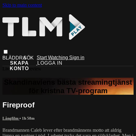
Skip to main content
Start Watching
Sign in
Live stream preview
Fireproof
Långfilm
• 1h 58m
Brandmannen Caleb lever efter brandmännens motto att aldrig
lämna en partner i nöd. I arbetet tycks det vara en självklarhet. Men i