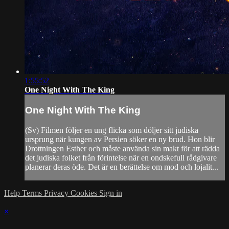
1:55:52
One Night With The King
One Night With The King
(Sv) Filmen följer en ung flicka som döljer sitt judiska
ursprung när kungen av Persien söker en ny brud. Hon blir
Drottningen Esther och måste använda sin makt för att rädda
det judiska folket från förintelse när en ondskefull rådgivare
planerar deras öde. Det är en berättelse om mod och lojalit...
Help
Terms
Privacy
Cookies
Sign in
×