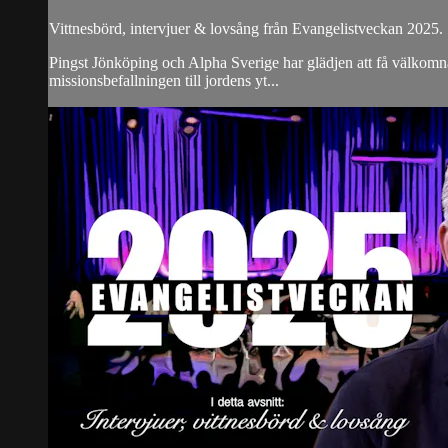
Vittnesbörd, intervjuer & lovsång från Evangelistveckan 2025.
Pingst Jönköping och Alpha Sverige har glädjen att få välkomna d
missionsbefallningen till jordens yt...