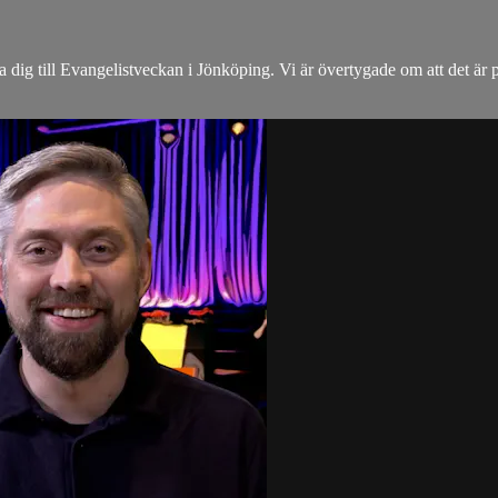
ig till Evangelistveckan i Jönköping. Vi är övertygade om att det är på 