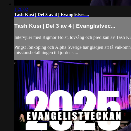
1:26:02
Tash Kusi | Del 3 av 4 | Evanglistvec...
Tash Kusi | Del 3 av 4 | Evanglistvec...
Intervjuer med Rigmor Holst, lovsång och predikan av Tash Ku
Pingst Jönköping och Alpha Sverige har glädjen att få välkomna d
missionsbefallningen till jordens ...