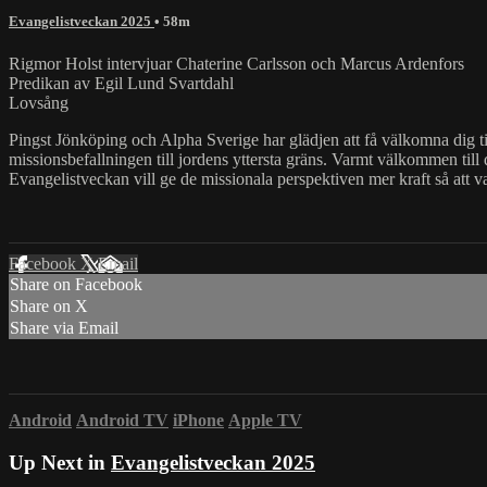
Evangelistveckan 2025
• 58m
Rigmor Holst intervjuar Chaterine Carlsson och Marcus Ardenfors
Predikan av Egil Lund Svartdahl
Lovsång
Pingst Jönköping och Alpha Sverige har glädjen att få välkomna dig til
missionsbefallningen till jordens yttersta gräns. Varmt välkommen till 
Evangelistveckan vill ge de missionala perspektiven mer kraft så att va
Facebook
X
Email
Share on Facebook
Share on X
Share via Email
Android
Android TV
iPhone
Apple TV
Up Next in
Evangelistveckan 2025