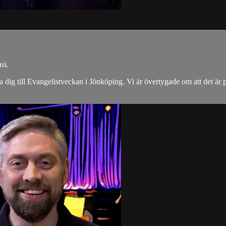
si.
ig till Evangelistveckan i Jönköping. Vi är övertygade om att det är på 