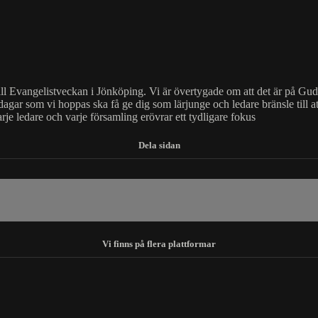
l Evangelistveckan i Jönköping. Vi är övertygade om att det är på Guds hj
dagar som vi hoppas ska få ge dig som lärjunge och ledare bränsle till at
rje ledare och varje församling erövrar ett tydligare fokus