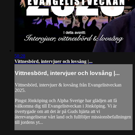
58:28
Vittnesbörd, intervjuer och lovsång |...
Vittnesbörd, intervjuer och lovsång |...
Vittnesbörd, intervjuer & lovsång från Evangelistveckan
2025.
Pingst Jönköping och Alpha Sverige har glädjen att få
välkomna dig till Evangelistveckan i Jönköping. Vi är
övertygade om att det är på Guds hjärta att vi
återevangeliserar vårt land och fullföljer missionsbefallningen
till jordens yt...