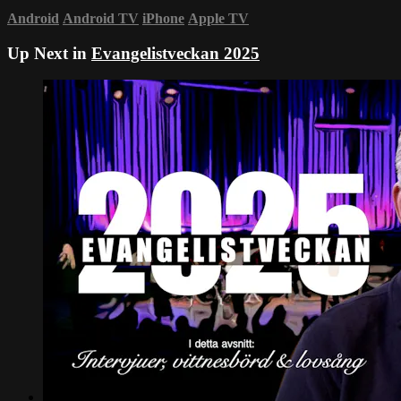
Android
Android TV
iPhone
Apple TV
Up Next in
Evangelistveckan 2025