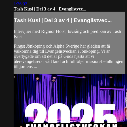
1:26:02
Tash Kusi | Del 3 av 4 | Evanglistvec...
Tash Kusi | Del 3 av 4 | Evanglistvec...
Intervjuer med Rigmor Holst, lovsång och predikan av Tash
Kusi.
Pingst Jönköping och Alpha Sverige har glädjen att få
välkomna dig till Evangelistveckan i Jönköping. Vi är
övertygade om att det är på Guds hjärta att vi
återevangeliserar vårt land och fullföljer missionsbefallningen
till jordens ...