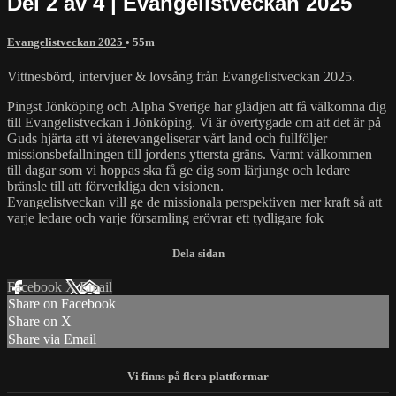
Del 2 av 4 | Evangelistveckan 2025
Evangelistveckan 2025
• 55m
Vittnesbörd, intervjuer & lovsång från Evangelistveckan 2025.
Pingst Jönköping och Alpha Sverige har glädjen att få välkomna dig
till Evangelistveckan i Jönköping. Vi är övertygade om att det är på
Guds hjärta att vi återevangeliserar vårt land och fullföljer
missionsbefallningen till jordens yttersta gräns. Varmt välkommen
till dagar som vi hoppas ska få ge dig som lärjunge och ledare
bränsle till att förverkliga den visionen.
Evangelistveckan vill ge de missionala perspektiven mer kraft så att
varje ledare och varje församling erövrar ett tydligare fok
Facebook
X
Email
Share on Facebook
Share on X
Share via Email