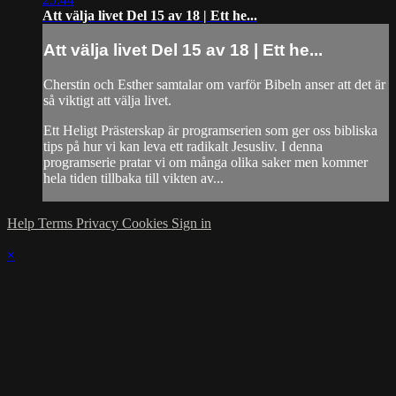
Att välja livet Del 15 av 18 | Ett he...
Att välja livet Del 15 av 18 | Ett he...
Cherstin och Esther samtalar om varför Bibeln anser att det är
så viktigt att välja livet.
Ett Heligt Prästerskap är programserien som ger oss bibliska
tips på hur vi kan leva ett radikalt Jesusliv. I denna
programserie pratar vi om många olika saker men kommer
hela tiden tillbaka till vikten av...
Help
Terms
Privacy
Cookies
Sign in
×