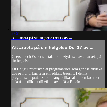
27:51
Att arbeta på sin helgelse Del 17 av ...
Att arbeta på sin helgelse Del 17 av ...
Cherstin och Esther samtalar om betydelsen av att arbeta på
sin helgelse.
Ett Heligt Prästerskap är programserien som ger oss bibliska
tips på hur vi kan leva ett radikalt Jesusliv. I denna
programserie pratar vi om många olika saker men kommer
hela tiden tillbaka till vikten av att läsa Bibeln ...