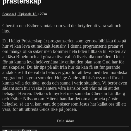
prästerskap
Season 1, Episode 18
• 27m
Cherstin och Esther samtalar om vad det betyder att vara salt och
ljus.
Ett Heligt Prästerskap är programserien som ger oss bibliska tips på
hur vi kan leva ett radikalt Jesusliv. I denna programserie pratar vi
om många olika saker men kommer hela tiden tillbaka till vikten av
att läsa Bibeln och att göra aktiva val på livets alla områden. Detta
för att kunna leva helöverlåtna liv enligt den plan som Gud har för
sin skapelse. Du får tips på allt från hur du kan få ett fungerande
andaktsliv till de val du behöver göra för att leva med den moraliska
ryggrad och styrka som den Helige Ande vill bistå oss med för att
kunna välja det rätta, goda och sanna i varje situation. Vi berör även
sådant som hur vi ska hantera våra känslor och vårt tal så att det
behagar Herren. Detta och mycket mer samtalar Cherstin Lindberg
och Esther Nilsson om. Ytterst handlar det om att arbeta på vår
helgelse, så att vi kan vara de präster som Jesus har kallat oss till att
vara, för att utbreda Guds rike på jorden.