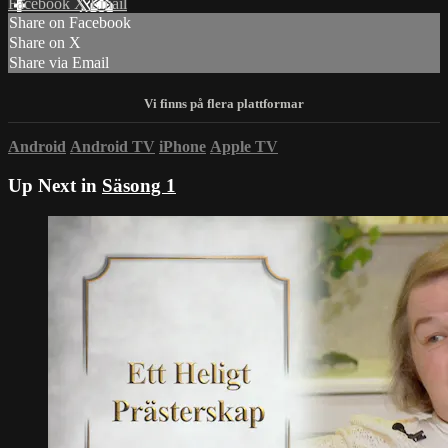
Facebook
X
Email
Share on Facebook
Share on X
Share via Email
Android
Android TV
iPhone
Apple TV
Up Next in
Säsong 1