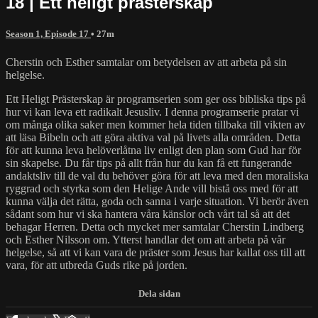
18 | Ett heligt prästerskap
Season 1, Episode 17
• 27m
Cherstin och Esther samtalar om betydelsen av att arbeta på sin
helgelse.
Ett Heligt Prästerskap är programserien som ger oss bibliska tips på
hur vi kan leva ett radikalt Jesusliv. I denna programserie pratar vi
om många olika saker men kommer hela tiden tillbaka till vikten av
att läsa Bibeln och att göra aktiva val på livets alla områden. Detta
för att kunna leva helöverlåtna liv enligt den plan som Gud har för
sin skapelse. Du får tips på allt från hur du kan få ett fungerande
andaktsliv till de val du behöver göra för att leva med den moraliska
ryggrad och styrka som den Helige Ande vill bistå oss med för att
kunna välja det rätta, goda och sanna i varje situation. Vi berör även
sådant som hur vi ska hantera våra känslor och vårt tal så att det
behagar Herren. Detta och mycket mer samtalar Cherstin Lindberg
och Esther Nilsson om. Ytterst handlar det om att arbeta på vår
helgelse, så att vi kan vara de präster som Jesus har kallat oss till att
vara, för att utbreda Guds rike på jorden.