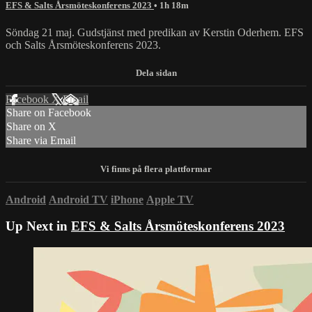
EFS & Salts Årsmöteskonferens 2023
• 1h 18m
Söndag 21 maj. Gudstjänst med predikan av Kerstin Oderhem. EFS
och Salts Årsmöteskonferens 2023.
Facebook
X
Email
Share on Facebook
Share on X
Share via Email
Android
Android TV
iPhone
Apple TV
Up Next in
EFS & Salts Årsmöteskonferens 2023