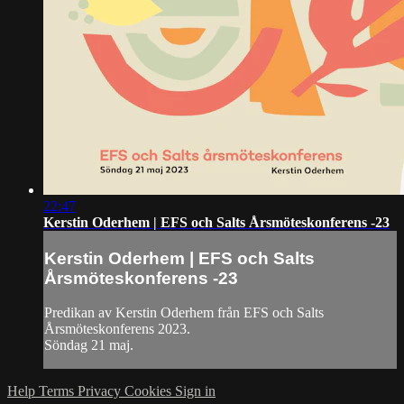
22:47
Kerstin Oderhem | EFS och Salts Årsmöteskonferens -23
Kerstin Oderhem | EFS och Salts
Årsmöteskonferens -23
Predikan av Kerstin Oderhem från EFS och Salts
Årsmöteskonferens 2023.
Söndag 21 maj.
Help
Terms
Privacy
Cookies
Sign in