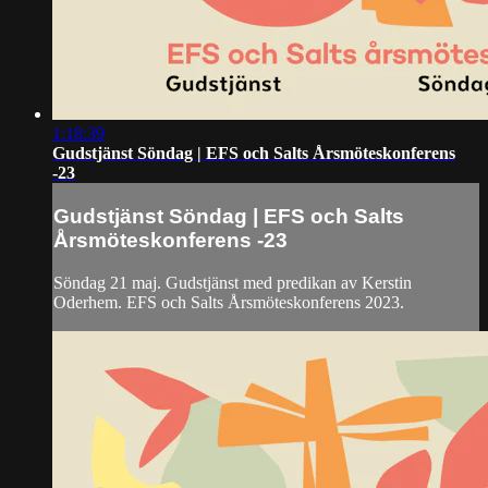
1:18:39
Gudstjänst Söndag | EFS och Salts Årsmöteskonferens
-23
Gudstjänst Söndag | EFS och Salts
Årsmöteskonferens -23
Söndag 21 maj. Gudstjänst med predikan av Kerstin
Oderhem. EFS och Salts Årsmöteskonferens 2023.