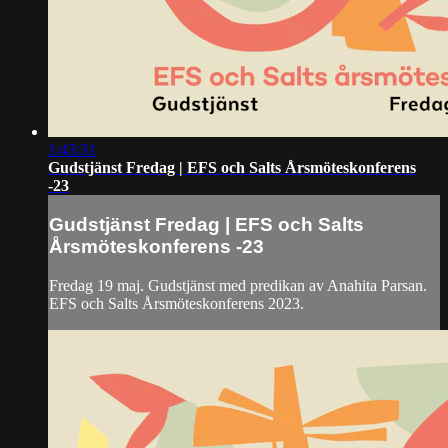
1:43:31
Gudstjänst Fredag | EFS och Salts Årsmöteskonferens
-23
Gudstjänst Fredag | EFS och Salts
Årsmöteskonferens -23
Fredag 19 maj. Gudstjänst med predikan av Anahita Parsan.
EFS och Salts Årsmöteskonferens 2023.