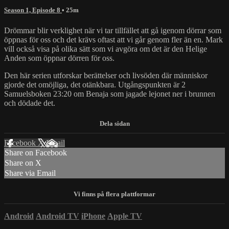
Season 1, Episode 8
• 25m
Drömmar blir verklighet när vi tar tillfället att gå igenom dörrar som
öppnas för oss och det krävs oftast att vi går genom fler än en. Mark
vill också visa på olika sätt som vi avgöra om det är den Helige
Anden som öppnar dörren för oss.
Den här serien utforskar berättelser och livsöden där människor
gjorde det omöjliga, det otänkbara. Utgångspunkten är 2
Samuelsboken 23:20 om Benaja som jagade lejonet ner i brunnen
och dödade det.
Facebook
X
Email
Share on Facebook
Share on X
Share via Email
Android
Android TV
iPhone
Apple TV