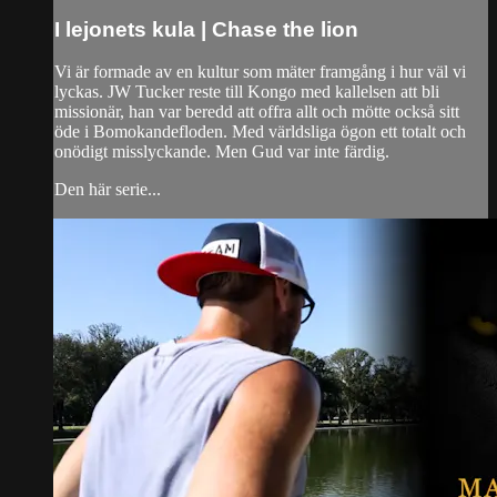
I lejonets kula | Chase the lion
Vi är formade av en kultur som mäter framgång i hur väl vi
lyckas. JW Tucker reste till Kongo med kallelsen att bli
missionär, han var beredd att offra allt och mötte också sitt
öde i Bomokandefloden. Med världsliga ögon ett totalt och
onödigt misslyckande. Men Gud var inte färdig.
Den här serie...