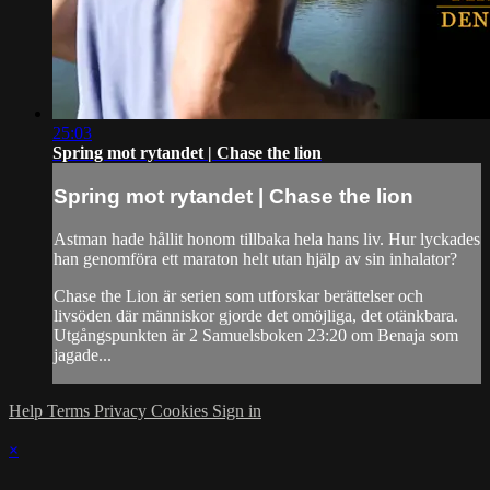
25:03
Spring mot rytandet | Chase the lion
Spring mot rytandet | Chase the lion
Astman hade hållit honom tillbaka hela hans liv. Hur lyckades
han genomföra ett maraton helt utan hjälp av sin inhalator?
Chase the Lion är serien som utforskar berättelser och
livsöden där människor gjorde det omöjliga, det otänkbara.
Utgångspunkten är 2 Samuelsboken 23:20 om Benaja som
jagade...
Help
Terms
Privacy
Cookies
Sign in
×