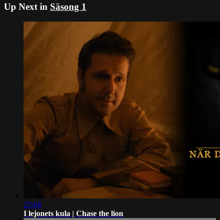
Up Next in
Säsong 1
25:04
I lejonets kula | Chase the lion