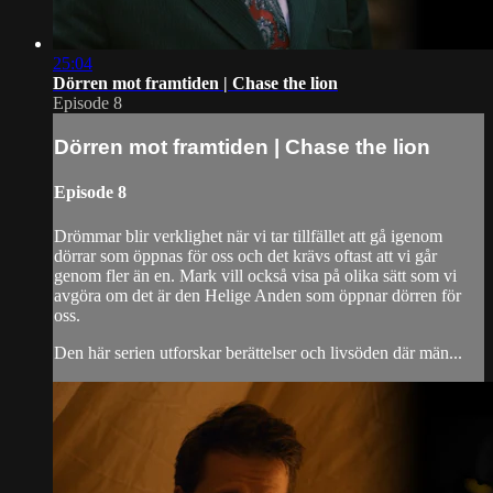
25:04
Dörren mot framtiden | Chase the lion
Episode 8
Dörren mot framtiden | Chase the lion
Episode 8
Drömmar blir verklighet när vi tar tillfället att gå igenom
dörrar som öppnas för oss och det krävs oftast att vi går
genom fler än en. Mark vill också visa på olika sätt som vi
avgöra om det är den Helige Anden som öppnar dörren för
oss.
Den här serien utforskar berättelser och livsöden där män...