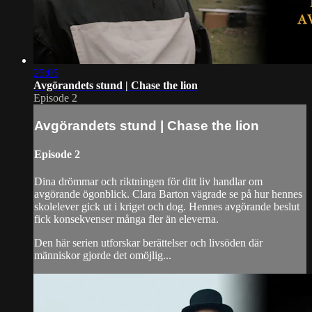
25:05
Avgörandets stund | Chase the lion
Episode 2
Avgörandets stund | Chase the lion
Episode 2
Dina drömmar och riktningen för ditt liv handlar om
avgörande ögonblick. Clara Barton vägrade se på hur hennes
skolelever gick ut i kriget och dog. Hennes avgörande beslut
fick konsekvenser många fler än eleverna.
Den här serien utforskar berättelser och livsöden där
människor gjorde det omöjlig...