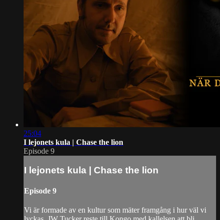
25:04
I lejonets kula | Chase the lion
Episode 9
I lejonets kula | Chase the lion
Episode 9
Vi är formade av en kultur som mäter framgång i hur väl vi
lyckas. JW Tucker reste till Kongo med kallelsen att bli