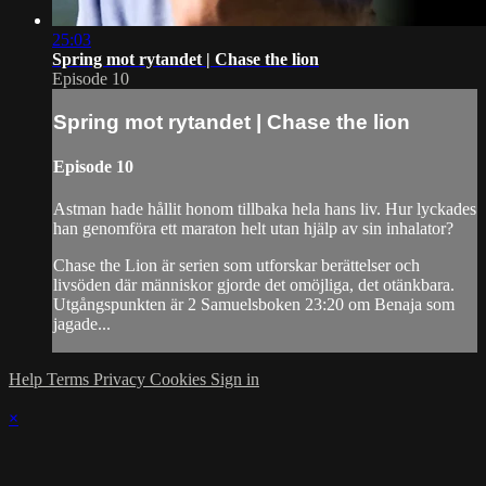
25:03
Spring mot rytandet | Chase the lion
Episode 10
Spring mot rytandet | Chase the lion
Episode 10
Astman hade hållit honom tillbaka hela hans liv. Hur lyckades
han genomföra ett maraton helt utan hjälp av sin inhalator?
Chase the Lion är serien som utforskar berättelser och
livsöden där människor gjorde det omöjliga, det otänkbara.
Utgångspunkten är 2 Samuelsboken 23:20 om Benaja som
jagade...
Help
Terms
Privacy
Cookies
Sign in
×