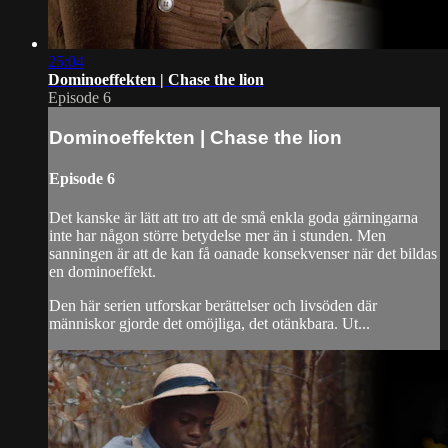
25:04
Dominoeffekten | Chase the lion
Episode 6
Dominoeffekten | Chase the lion
Episode 6
Det kanske är lätt att tro att de små enkla goda gärningarna
inte har någon större betydelse mer än i stunden. Men
sanningen är att de kan få oanade konsekvenser när det bildas
en dominoeffekt.
Den här serien utforskar berättelser och livsöden där
människor gjorde det omöjliga, det otänkbara. Ut...