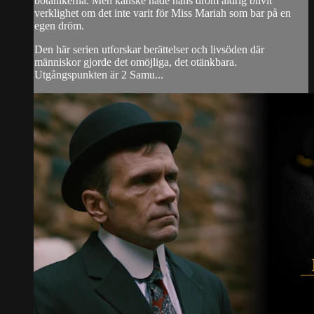
botanikerna. Men kanske hade hans dröm aldrig blivit
verklighet om det inte varit för Miss Mariah som bar på en
egen dröm.
Den här serien utforskar berättelser och livsöden där
människor gjorde det omöjliga, det otänkbara.
Utgångspunkten är 2 Samu...