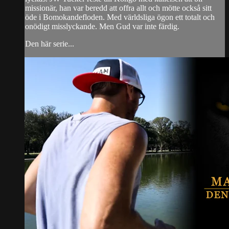
missionär, han var beredd att offra allt och mötte också sitt
öde i Bomokandefloden. Med världsliga ögon ett totalt och
onödigt misslyckande. Men Gud var inte färdig.
Den här serie...