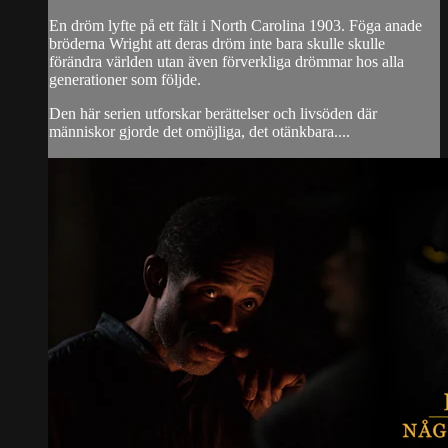
En dröm lyfte på ett fält i North Carolina 1903. Föga anade
bröderna Wright att deras dröm inte bara skulle skulle
förändra världen utan även förverkliga drömmar hos alla
generationer som följde.
Den här serien utforskar berättelser och livsöden där
människor gjorde det omöjliga, det otänkbara....