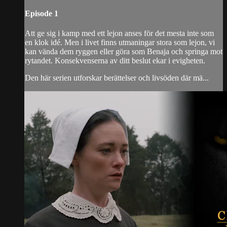
Episode 1
Att ge sig i kamp med ett lejon anses för det mesta inte som
en klok idé. Men i livet finns utmaningar stora som lejon, vi
kan vända dem ryggen eller göra som Benaja och springa mot
rytandet. Konsekvenserna av ditt beslut ekar i evigheten.
Den här serien utforskar berättelser och livsöden där mä...