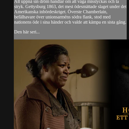
Att uppnå sin dröm handlar om att våga misslyckas och ta
stryk. Gettysburg 1863, det mest ödesmättade slaget under det
Amerikanska inbördeskriget. Överste Chamberlain,
befälhavare över unionsarméns södra flank, stod med
nationens öde i sina händer och valde att kämpa en sista gång.
Den här seri...