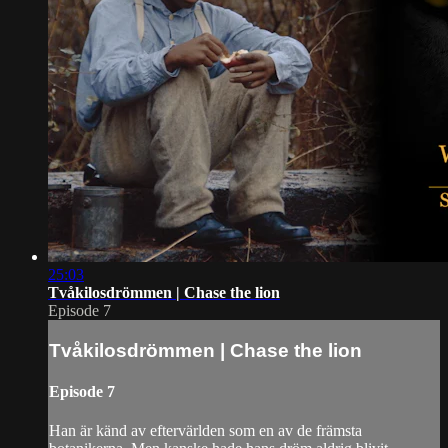
25:03
Tvåkilosdrömmen | Chase the lion
Episode 7
Tvåkilosdrömmen | Chase the lion
Episode 7
Han är känd av eftervärlden som en av de främsta