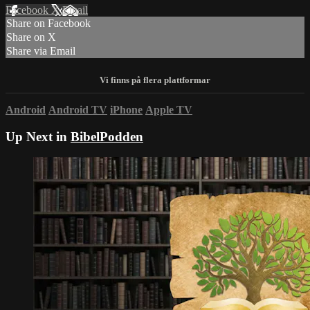
Facebook
X
Email
Share on Facebook
Share on X
Share via Email
Android
Android TV
iPhone
Apple TV
Up Next in
BibelPodden