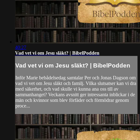
40:27
Vad vet vi om Jesu släkt? | BibelPodden
Vad vet vi om Jesu släkt? | BibelPodden
Inför Marie bebådelsedag samtalar Per och Jonas Dagson om
vad vi vet om Jesu släkt och familj. Vilka slutsatser kan vi dra
med säkerhet, och vad skulle vi kunna ana oss till av
sammanhanget? Veckans avsnitt ger intressanta inblickar i de
män och kvinnor som blev förfäder och förmödrar genom
proce...