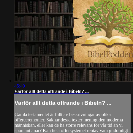
45:49
Varför allt detta offrande i Bibeln? ...
Varför allt detta offrande i Bibeln? ...
Gamla testamentet är fullt av beskrivningar av olika
offerceremonier. Saknar dessa texter mening den moderna
människan, eller kan de ha större relevans för vår tid än vi
spontant anar? Kan hela offersystemet rentav vara gudomligt