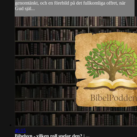
genomtänkt, och en förebild på det fullkomliga offret, när
Gud själ...
46:15
Bibelsyn - vilken roll spelar den? | ...