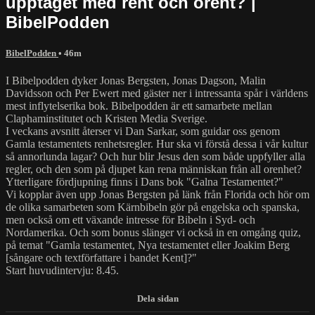
upptaget med rent och orent? |
BibelPodden
BibelPodden
• 46m
I Bibelpodden dyker Jonas Bergsten, Jonas Dagson, Malin
Davidsson och Per Ewert med gäster ner i intressanta spår i världens
mest inflytelserika bok. Bibelpodden är ett samarbete mellan
Claphaminstitutet och Kristen Media Sverige.
I veckans avsnitt återser vi Dan Sarkar, som guidar oss genom
Gamla testamentets renhetsregler. Hur ska vi förstå dessa i vår kultur
så annorlunda lagar? Och hur blir Jesus den som både uppfyller alla
regler, och den som på djupet kan rena människan från all orenhet?
Ytterligare fördjupning finns i Dans bok "Galna Testamentet?"
Vi kopplar även upp Jonas Bergsten på länk från Florida och hör om
de olika samarbeten som Kärnbibeln gör på engelska och spanska,
men också om ett växande intresse för Bibeln i Syd- och
Nordamerika. Och som bonus slänger vi också in en omgång quiz,
på temat "Gamla testamentet, Nya testamentet eller Joakim Berg
[sångare och textförfattare i bandet Kent]?"
Start huvudintervju: 8.45.