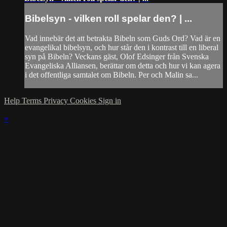
Bibelsyn - vilken roll spelar den? | ...
Vad innebär det att betrakta Bibeln som Guds Ord? Vad är en
evangelikal bibelsyn, och hur står den i kontrast till en liberal
syn på Bibeln? Veckans gäst, Olof Edsinger från Svenska
Evangeliska Alliansen, berättar om detta och hur vi kan agera
i det offentliga samtalet om Bibeln. Per och Malin sa...
Help
Terms
Privacy
Cookies
Sign in
×