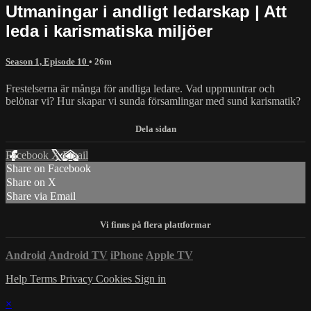
Utmaningar i andligt ledarskap | Att
leda i karismatiska miljöer
Season 1, Episode 10
• 26m
Frestelserna är många för andliga ledare. Vad uppmuntrar och
belönar vi? Hur skapar vi sunda församlingar med sund karismatik?
Facebook
X
Email
Share on Facebook
Share on X
Share via Email
Android
Android TV
iPhone
Apple TV
Help
Terms
Privacy
Cookies
Sign in
×