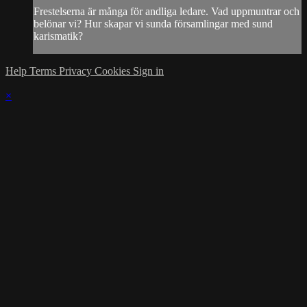
Frestelserna är många för andliga ledare. Vad uppmuntrar och
belönar vi? Hur skapar vi sunda församlingar med sund
karismatik?
Help
Terms
Privacy
Cookies
Sign in
×