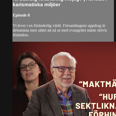
karismatiska miljöer
Episode 8
Vi lever i en föränderlig värld. Församlingens uppdrag är
detsamma men sättet att nå ut med evangeliet måste delvis
förändras.