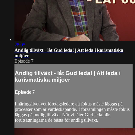
28:05
Andlig tillväxt - låt Gud leda! | Att leda i karismatiska
miljöer
Episode 7
Andlig tillväxt - låt Gud leda! | Att leda i
karismatiska miljöer
Episode 7
I näringslivet vet företagsledare att fokus måste läggas på
processer som är värdeskapande. I församlingen måste fokus
läggas på andlig tillväxt. När vi låter Gud leda blir
förutsättningarna de bästa för andlig tillväxt.