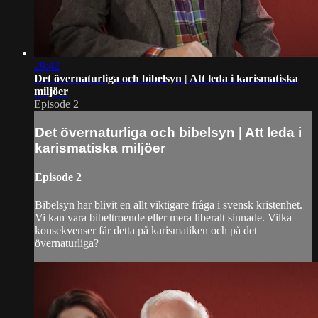
29:42
Det övernaturliga och bibelsyn | Att leda i karismatiska
miljöer
Episode 2
Det övernaturliga och bibelsyn | Att leda i
karismatiska miljöer
Episode 2
Bibelsyn har blivit en allt viktigare fråga i svensk kristenhet.
Vi kan vara bibeltroende eller mera liberalt sinnade. Vilka
konsekvenser får detta på karismatiken och på det
övernaturliga?