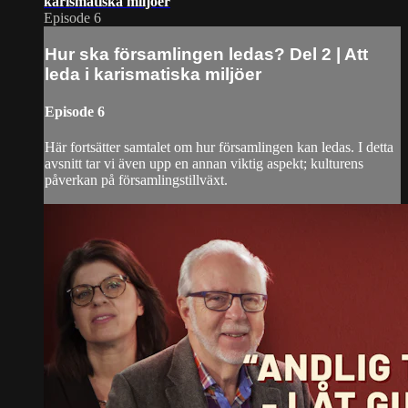
karismatiska miljöer
Episode 6
Hur ska församlingen ledas? Del 2 | Att
leda i karismatiska miljöer
Episode 6
Här fortsätter samtalet om hur församlingen kan ledas. I detta
avsnitt tar vi även upp en annan viktig aspekt; kulturens
påverkan på församlingstillväxt.