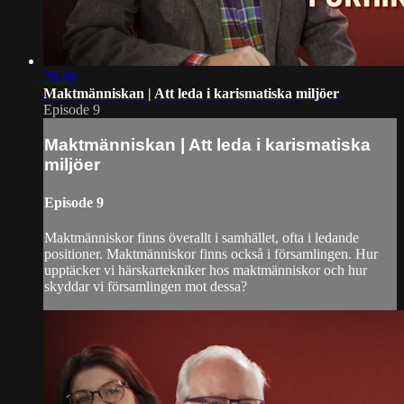
28:49
Maktmänniskan | Att leda i karismatiska miljöer
Episode 9
Maktmänniskan | Att leda i karismatiska
miljöer
Episode 9
Maktmänniskor finns överallt i samhället, ofta i ledande
positioner. Maktmänniskor finns också i församlingen. Hur
upptäcker vi härskartekniker hos maktmänniskor och hur
skyddar vi församlingen mot dessa?