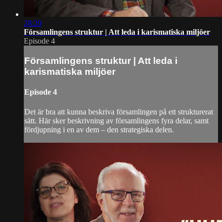
28:20
Församlingens struktur | Att leda i karismatiska miljöer
Episode 4
Församlingens struktur | Att leda i
karismatiska miljöer
Episode 4
Det är bra att kunna beskriva församlingen på ett strukturerat
sätt. Här sker beskrivning av församlingens fyra delar, samt
fördjupning i en av dem – den strategiska delen.