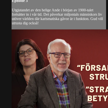
Episode 3
Utgjutandet av den helige Ande i början av 1900-talet
fortsätter in i vår tid. Det påverkar miljontals människors liv
utöver världen där karismatiska gåvor är i funktion. Gud vill
utrusta dig också!