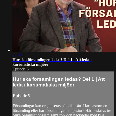
28:03
Hur ska församlingen ledas? Del 1 | Att leda i
karismatiska miljöer
Episode 5
Hur ska församlingen ledas? Del 1 | Att
leda i karismatiska miljöer
Episode 5
Församlingar kan organiseras på olika sätt. Har pastorn en
församling eller har församlingen en pastor? Här beskrivs tre
olika organisationssätt, samt för- och nackdelar med bl.a.