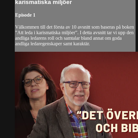
karismatiska miljöer
Episode 1
Välkommen till det första av 10 avsnitt som baseras på boken
”Att leda i karismatiska miljöer”. I detta avsnitt tar vi upp den
andliga ledarens roll och samtalar bland annat om goda
andliga ledaregenskaper samt karaktär.