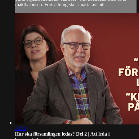
maktbalansen. Fortsättning sker i nästa avsnitt.
28:50
Hur ska församlingen ledas? Del 2 | Att leda i