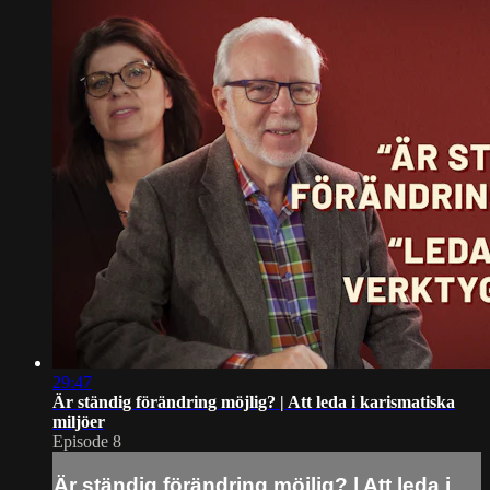
29:47
Är ständig förändring möjlig? | Att leda i karismatiska
miljöer
Episode 8
Är ständig förändring möjlig? | Att leda i