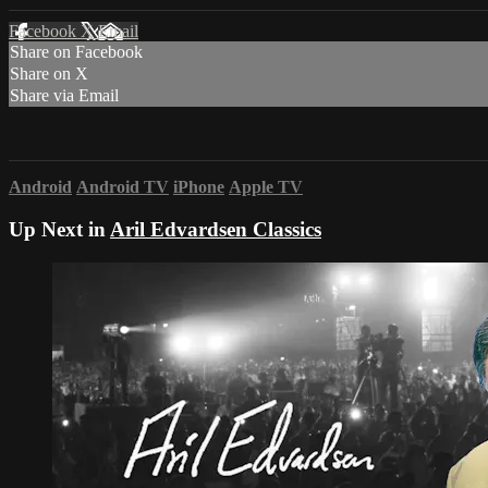
Facebook
X
Email
Share on Facebook
Share on X
Share via Email
Android
Android TV
iPhone
Apple TV
Up Next in
Aril Edvardsen Classics