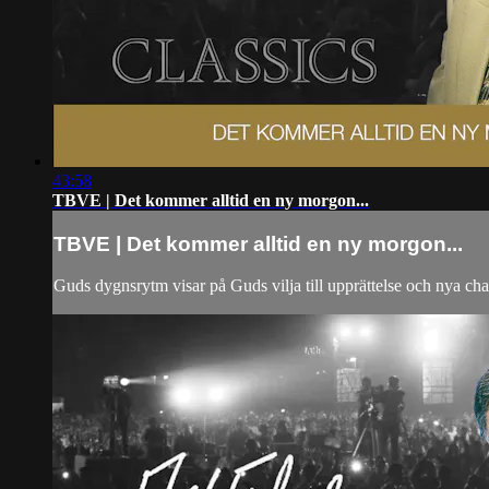
43:58
TBVE | Det kommer alltid en ny morgon...
TBVE | Det kommer alltid en ny morgon...
Guds dygnsrytm visar på Guds vilja till upprättelse och nya chan