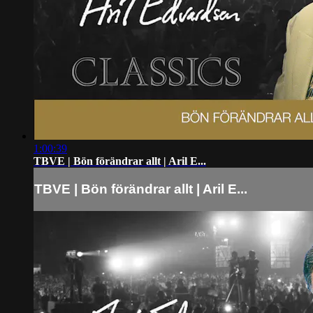
1:00:39
TBVE | Bön förändrar allt | Aril E...
TBVE | Bön förändrar allt | Aril E...