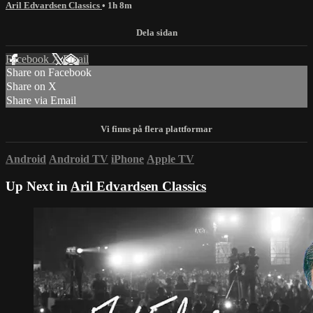
Aril Edvardsen Classics
• 1h 8m
Facebook
X
Email
Share on Facebook
Share on X
Share via Email
Android
Android TV
iPhone
Apple TV
Up Next in
Aril Edvardsen Classics