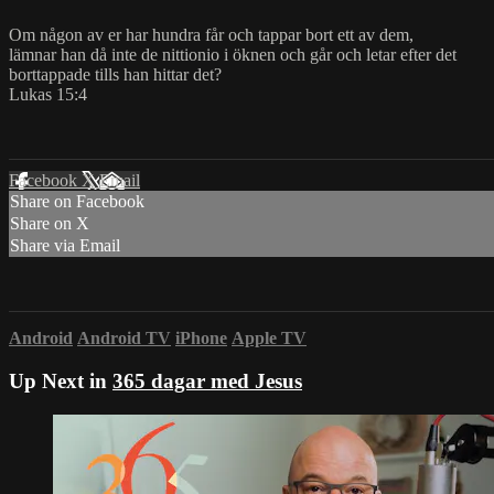
Om någon av er har hundra får och tappar bort ett av dem,
lämnar han då inte de nittionio i öknen och går och letar efter det
borttappade tills han hittar det?
Lukas 15:4
Facebook
X
Email
Share on Facebook
Share on X
Share via Email
Android
Android TV
iPhone
Apple TV
Up Next in
365 dagar med Jesus