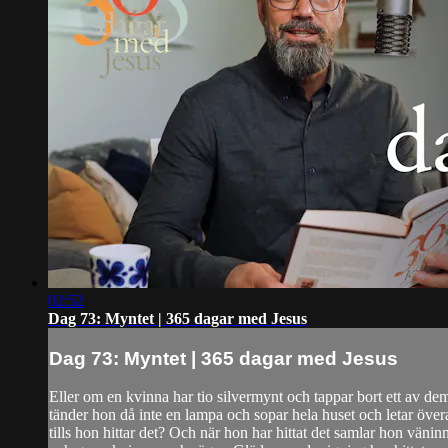
02:52
Dag 73: Myntet | 365 dagar med Jesus
Dag 73: Myntet | 365 dagar med Jesus
Eller om en kvinna har tio silvermynt och tappar bort ett av de
tänder hon då inte en lampa och sopar hela huset och letar övera
tills hon hittar det? Och när hon har hittat det samlar hon vänin