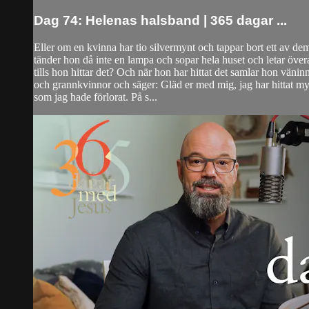
Dag 74: Helenas halsband | 365 dagar ...
Eller om en kvinna har tio silvermynt och tappar bort ett av de
tänder hon då inte en lampa och sopar hela huset och letar övera
tills hon hittar det? Och när hon har hittat det samlar hon vänin
och grannkvinnor och säger: Gläd er med mig, jag har hittat my
som jag hade förlorat. På s...