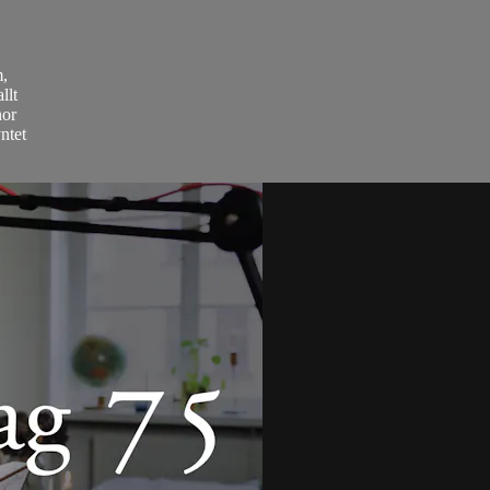
m,
llt
nor
ntet