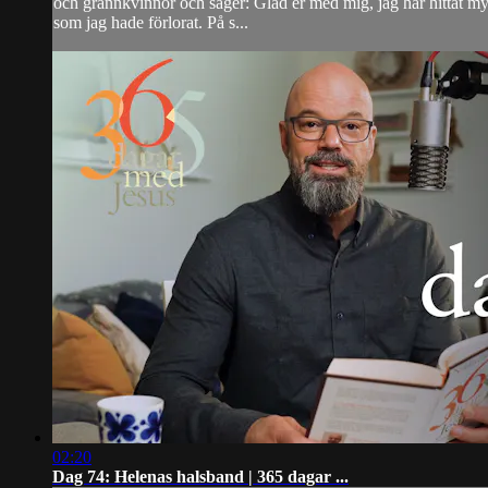
och grannkvinnor och säger: Gläd er med mig, jag har hittat my
som jag hade förlorat. På s...
02:20
Dag 74: Helenas halsband | 365 dagar ...