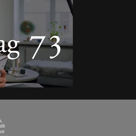
m,
llt
nor