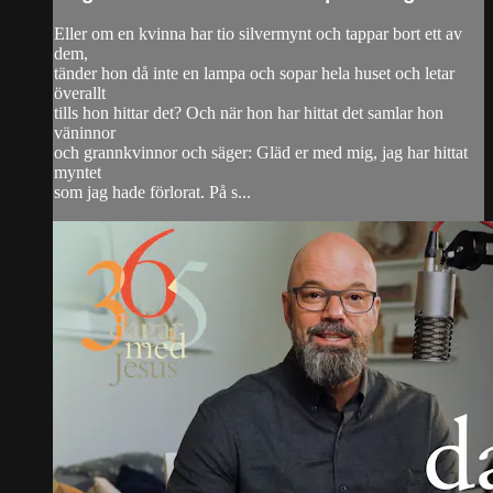
Eller om en kvinna har tio silvermynt och tappar bort ett av
dem,
tänder hon då inte en lampa och sopar hela huset och letar
överallt
tills hon hittar det? Och när hon har hittat det samlar hon
väninnor
och grannkvinnor och säger: Gläd er med mig, jag har hittat
myntet
som jag hade förlorat. På s...