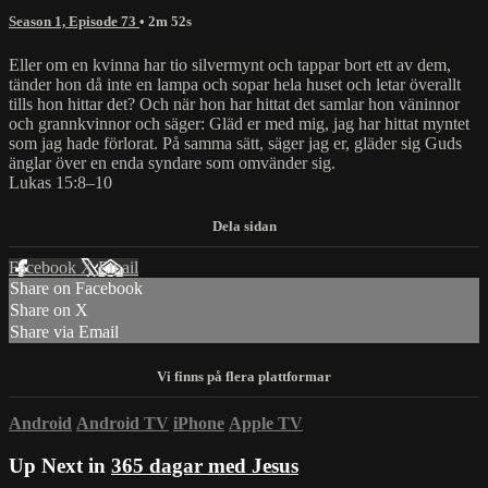
Season 1, Episode 73
• 2m 52s
Eller om en kvinna har tio silvermynt och tappar bort ett av dem,
tänder hon då inte en lampa och sopar hela huset och letar överallt
tills hon hittar det? Och när hon har hittat det samlar hon väninnor
och grannkvinnor och säger: Gläd er med mig, jag har hittat myntet
som jag hade förlorat. På samma sätt, säger jag er, gläder sig Guds
änglar över en enda syndare som omvänder sig.
Lukas 15:8–10
Facebook
X
Email
Share on Facebook
Share on X
Share via Email
Android
Android TV
iPhone
Apple TV
Up Next in
365 dagar med Jesus