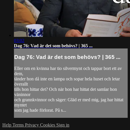
03:02
Dag 76: Vad är det som behövs? | 365 ...
Dag 76: Vad är det som behövs? | 365 ...
Eller om en kvinna har tio silvermynt och tappar bort ett av
dem,
tänder hon då inte en lampa och sopar hela huset och letar
överallt
tills hon hittar det? Och när hon har hittat det samlar hon
väninnor
och grannkvinnor och säger: Gläd er med mig, jag har hittat
myntet
som jag hade förlorat. På s...
Help
Terms
Privacy
Cookies
Sign in