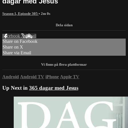
dagar med Jesus
Season 1, Episode 305
• 2m 0s
Facebook
X
Email
Share on Facebook
Share on X
Share via Email
Android
Android TV
iPhone
Apple TV
Up Next in
365 dagar med Jesus