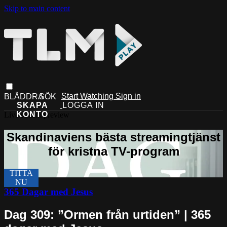
Skip to main content
Start Watching
Sign in
Live stream preview
365 Dagar med Jesus
Dag 309: ”Ormen från urtiden” | 365