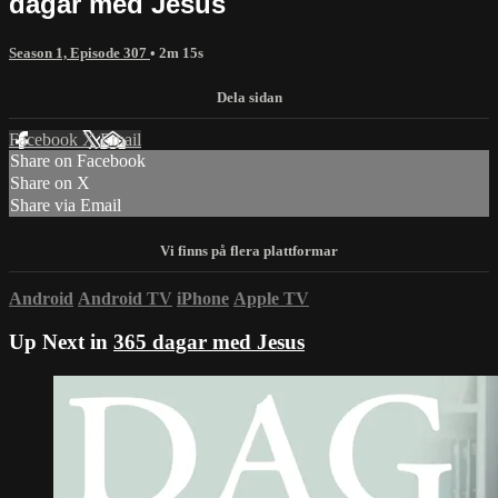
dagar med Jesus
Season 1, Episode 307
• 2m 15s
Facebook
X
Email
Share on Facebook
Share on X
Share via Email
Android
Android TV
iPhone
Apple TV
Up Next in
365 dagar med Jesus