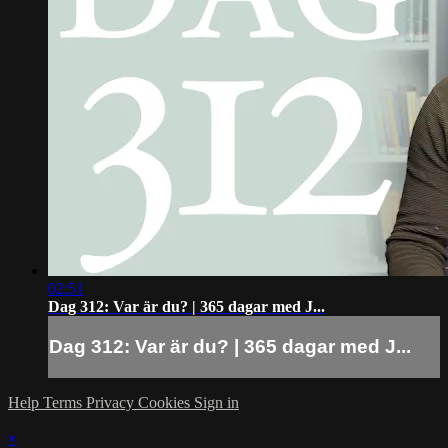
02:51
Dag 312: Var är du? | 365 dagar med J...
Dag 312: Var är du? | 365 dagar med J...
Help
Terms
Privacy
Cookies
Sign in
×