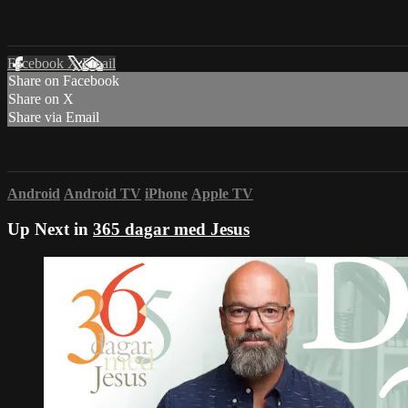
Facebook
X
Email
Share on Facebook
Share on X
Share via Email
Android
Android TV
iPhone
Apple TV
Up Next in
365 dagar med Jesus