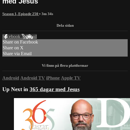
med Jesus
Season 1, Episode 250
• 3m 34s
Facebook
X
Email
Share on Facebook
Share on X
Share via Email
Android
Android TV
iPhone
Apple TV
Up Next in
365 dagar med Jesus