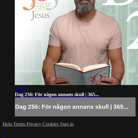
02:42
Dag 256: För någon annans skull | 365...
Dag 256: För någon annans skull | 365...
Help
Terms
Privacy
Cookies
Sign in
×