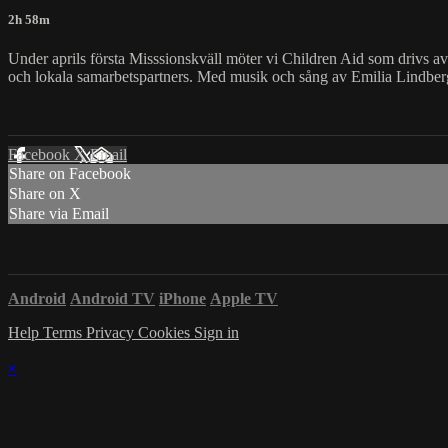
2h 58m
Under aprils första Misssionskväll möter vi Children Aid som drivs av
och lokala samarbetspartners. Med musik och sång av Emilia Lindber
Facebook
X
Email
Share on Facebook
Share on X
Share via Email
Android
Android TV
iPhone
Apple TV
Help
Terms
Privacy
Cookies
Sign in
×