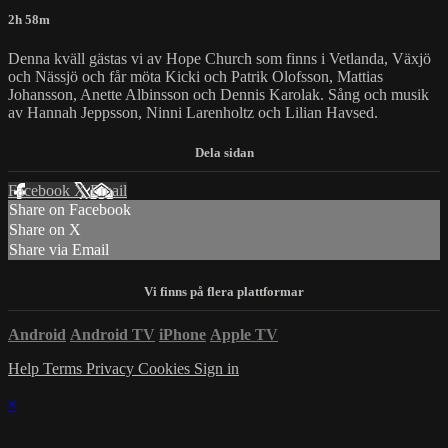
2h 58m
Denna kväll gästas vi av Hope Church som finns i Vetlanda, Växjö
och Nässjö och får möta Kicki och Patrik Olofsson, Mattias
Johansson, Anette Albinsson och Dennis Karolak. Sång och musik
av Hannah Jeppsson, Ninni Larenholtz och Lilian Havsed.
Facebook
X
Email
Share on Facebook
Share on X
Share via Email
Android
Android TV
iPhone
Apple TV
Help
Terms
Privacy
Cookies
Sign in
×