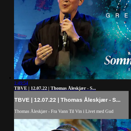
1:49:54
TBVE | 12.07.22 | Thomas Åleskjær - S...
TBVE | 12.07.22 | Thomas Åleskjær - S...
Thomas Åleskjær - Fra Vann Til Vin i Livet med Gud