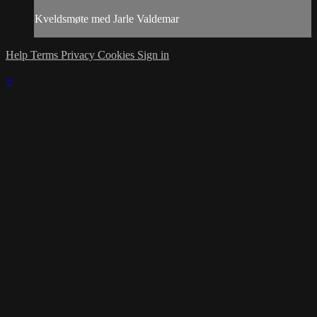
Kveldsmøte med Jarle Valdemar
Help
Terms
Privacy
Cookies
Sign in
×