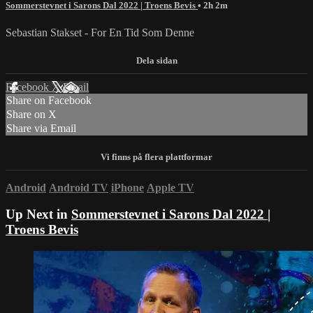
Sommerstevnet i Sarons Dal 2022 | Troens Bevis
• 2h 2m
Sebastian Stakset - For En Tid Som Denne
Facebook
X
Email
Share on Facebook
Share on X
Share via Email
Android
Android TV
iPhone
Apple TV
Up Next in
Sommerstevnet i Sarons Dal 2022 |
Troens Bevis