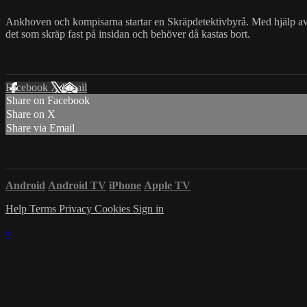
Ankhoven och kompisarna startar en Skräpdetektivbyrå. Med hjälp av e
det som skräp fast på insidan och behöver då kastas bort.
Facebook
X
Email
Share on Facebook
Share on X
Share via Email
Android
Android TV
iPhone
Apple TV
Help
Terms
Privacy
Cookies
Sign in
×