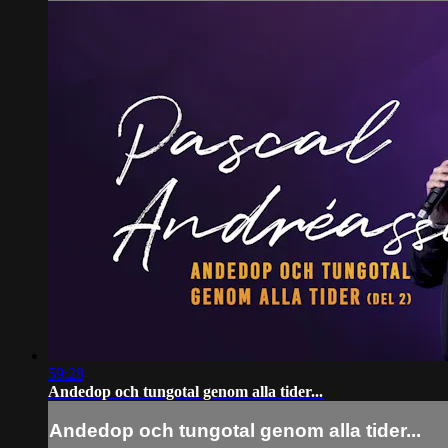
59:28
Andedop och tungotal genom alla tider...
Andedop och tungotal genom alla tider...