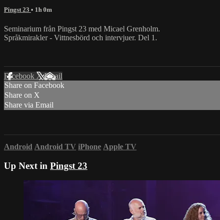
Pingst 23
• 1h 0m
Seminarium från Pingst 23 med Micael Grenholm.
Språkmirakler - Vittnesbörd och intervjuer. Del 1.
Facebook
X
Email
Share on Facebook
Share on X
Share via Email
Android
Android TV
iPhone
Apple TV
Up Next in
Pingst 23