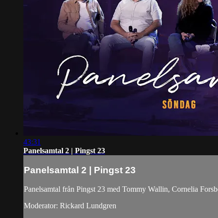
43:31
Panelsamtal 2 | Pingst 23
Panelsamtal 2 | Pingst 23
Panelsamtal från Pingst 23 med Tommy Wallin, Cornelia Forsb
Moderator: Rickard Lundgren