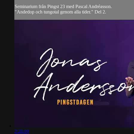
Seminarium från Pingst 23 med Pascal Andréasson.
"Andedop och tungotal genom alla tider." Del 2.
2:28:19