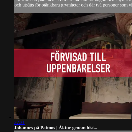
och utsätts för otänkbara grymheter och där två personer som vi 
27:31
Johannes på Patmos | Åktur genom hist...