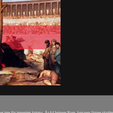
t inte för imperiets kristna. År 64 brinner Rom, kejsaren lägger skulden 