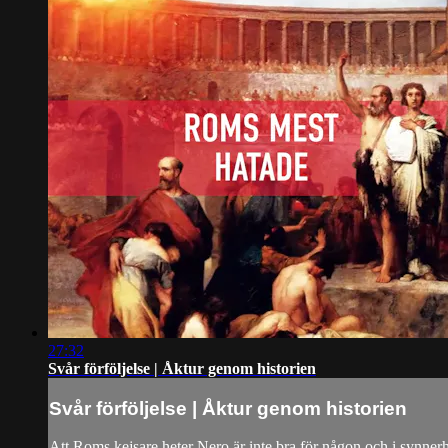
27:32
Svår förföljelse | Åktur genom historien
Svår förföljelse | Åktur genom historien
Att Roms kejsare heter Nero är inte bra för någon och i synnerhe