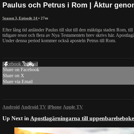
Paulus och Petrus i Rom | Åktur geno
Season 3, Episode 14
• 27m
Efter lång tid anländer Paulus till slut till den mäktiga staden Rom, til
tidigare resor och flera av Nya Testamentets brev skrivs här. Apostlagä
Under denna period kommer också aposteln Petrus till Rom.
Facebook
X
Email
Share on Facebook
Share on X
Share via Email
Android
Android TV
iPhone
Apple TV
Up Next in
Apostlagärningarna till uppenbarelsebok