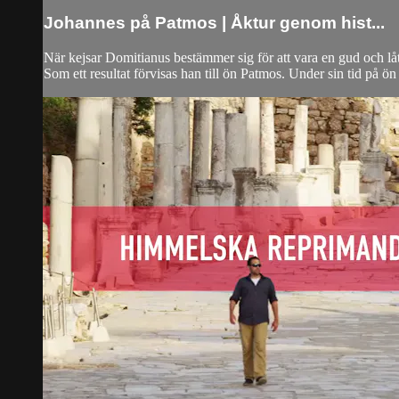
Johannes på Patmos | Åktur genom hist...
När kejsar Domitianus bestämmer sig för att vara en gud och låter
Som ett resultat förvisas han till ön Patmos. Under sin tid på ö