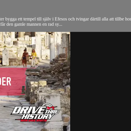
 bygga ett tempel till själv i Efesos och tvingar därtill alla att tillbe 
n får den gamle mannen en rad sy...