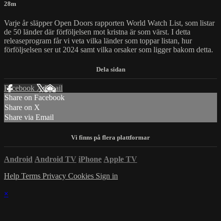
28m
Varje år släpper Open Doors rapporten World Watch List, som listar
de 50 länder där förföljelsen mot kristna är som värst. I detta
releaseprogram får vi veta vilka länder som toppar listan, hur
förföljselsen ser ut 2024 samt vilka orsaker som ligger bakom detta.
Facebook
X
Email
Share on Facebook
Share on X
Share via Email
Android
Android TV
iPhone
Apple TV
Help
Terms
Privacy
Cookies
Sign in
×