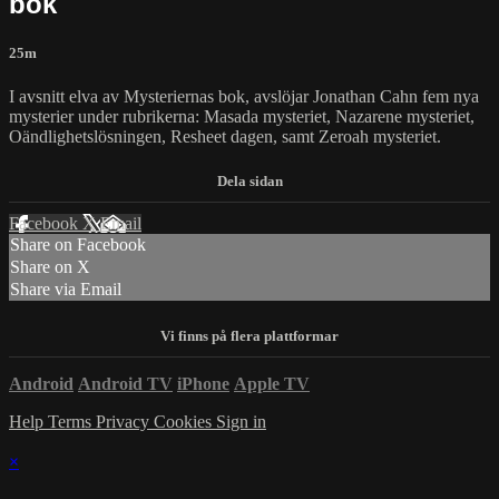
bok
25m
I avsnitt elva av Mysteriernas bok, avslöjar Jonathan Cahn fem nya
mysterier under rubrikerna: Masada mysteriet, Nazarene mysteriet,
Oändlighetslösningen, Resheet dagen, samt Zeroah mysteriet.
Facebook
X
Email
Share on Facebook
Share on X
Share via Email
Android
Android TV
iPhone
Apple TV
Help
Terms
Privacy
Cookies
Sign in
×