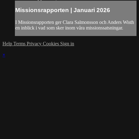
Missionsrapporten | Januari 2026
I Missionsrapporten ger Clara Salmonsson och Anders Wisth
en inblick i vad som sker inom våra missionssatsningar.
Help
Terms
Privacy
Cookies
Sign in
×