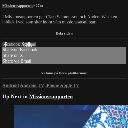
Missionsrapporten
• 27m
I Missionsrapporten ger Clara Salmonsson och Anders Wisth en
inblick i vad som sker inom våra missionssatsningar.
Facebook
X
Email
Share on Facebook
Share on X
Share via Email
Android
Android TV
iPhone
Apple TV
Up Next in
Missionsrapporten