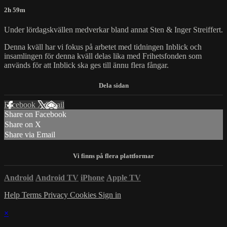
2h 59m
Under lördagskvällen medverkar bland annat Sten & Inger Streiffert.
Denna kväll har vi fokus på arbetet med tidningen Inblick och
insamlingen för denna kväll delas lika med Frihetsfonden som
används för att Inblick ska ges till ännu flera fångar.
Facebook
X
Email
Share on Facebook
Share on X
Share via Email
Android
Android TV
iPhone
Apple TV
Help
Terms
Privacy
Cookies
Sign in
×