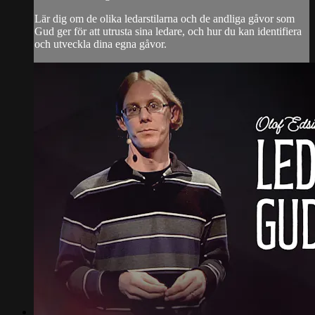
Lär dig om de olika ledarstilarna och de andliga gåvor som
Gud ger för att utrusta sina ledare, och hur du kan identifiera
och utveckla dina egna gåvor.