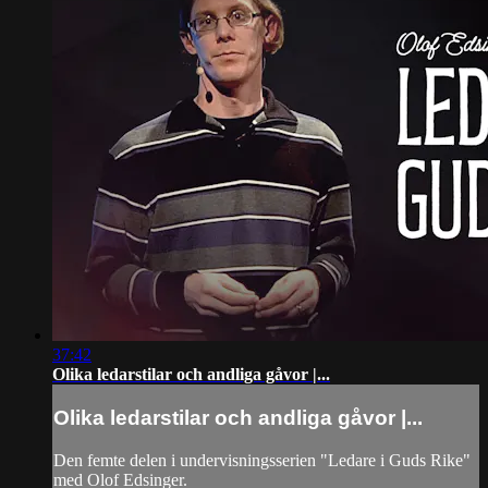
37:42
Olika ledarstilar och andliga gåvor |...
Olika ledarstilar och andliga gåvor |...
Den femte delen i undervisningsserien "Ledare i Guds Rike"
med Olof Edsinger.