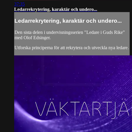
37:35
Ledarrekrytering, karaktär och undero...
Ledarrekrytering, karaktär och undero...
Den sista delen i undervisningsserien "Ledare i Guds Rike"
med Olof Edsinger.
Utforska principerna för att rekrytera och utveckla nya ledare.