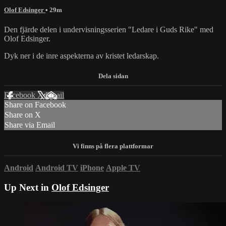
Olof Edsinger
• 29m
Den fjärde delen i undervisningsserien "Ledare i Guds Rike" med
Olof Edsinger.
Dyk ner i de inre aspekterna av kristet ledarskap.
Facebook
X
Email
Share on Facebook
Share on X
Share via Email
Android
Android TV
iPhone
Apple TV
Up Next in
Olof Edsinger